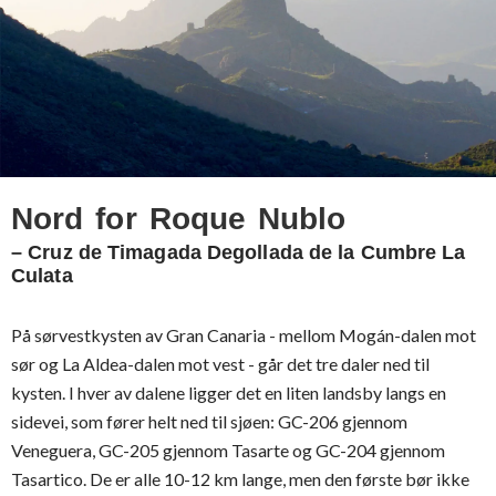
Nord for Roque Nublo
– Cruz de Timagada Degollada de la Cumbre La
Culata
På sørvestkysten av Gran Canaria - mellom Mogán-dalen mot
sør og La Aldea-dalen mot vest - går det tre daler ned til
kysten. I hver av dalene ligger det en liten landsby langs en
sidevei, som fører helt ned til sjøen: GC-206 gjennom
Veneguera, GC-205 gjennom Tasarte og GC-204 gjennom
Tasartico. De er alle 10-12 km lange, men den første bør ikke