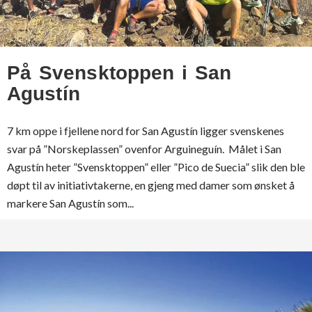
På Svensktoppen i San
Agustín
7 km oppe i fjellene nord for San Agustín ligger svenskenes
svar på ”Norskeplassen” ovenfor Arguineguín. Målet i San
Agustín heter ”Svensktoppen” eller ”Pico de Suecia” slik den ble
døpt til av initiativtakerne, en gjeng med damer som ønsket å
markere San Agustín som...