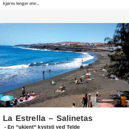
kjøres lenger enn ..
La Estrella – Salinetas
- En ”ukjent” kyststi ved Telde