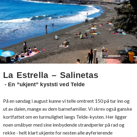
La Estrella – Salinetas
- En ”ukjent” kyststi ved Telde
På en søndag i august kunne vi telle omtrent 150 på tur inn og
ut av dalen, mange av dem barnefamilier. Vi skrev også ganske
kortfattet om en turmulighet langs Telde-kysten. Her ligger
noen småbyer med sine innbydende strandperler på rad og
rekke - helt klart ukjente for nesten alle øyferierende