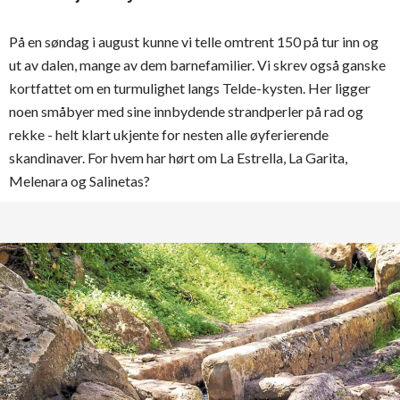
På en søndag i august kunne vi telle omtrent 150 på tur inn og
ut av dalen, mange av dem barnefamilier. Vi skrev også ganske
kortfattet om en turmulighet langs Telde-kysten. Her ligger
noen småbyer med sine innbydende strandperler på rad og
rekke - helt klart ukjente for nesten alle øyferierende
skandinaver. For hvem har hørt om La Estrella, La Garita,
Melenara og Salinetas?