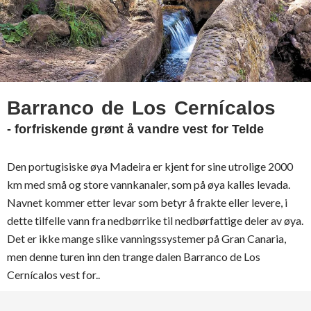
Barranco de Los Cernícalos
- forfriskende grønt å vandre vest for Telde
Den portugisiske øya Madeira er kjent for sine utrolige 2000
km med små og store vannkanaler, som på øya kalles levada.
Navnet kommer etter levar som betyr å frakte eller levere, i
dette tilfelle vann fra nedbørrike til nedbørfattige deler av øya.
Det er ikke mange slike vanningssystemer på Gran Canaria,
men denne turen inn den trange dalen Barranco de Los
Cernícalos vest for..