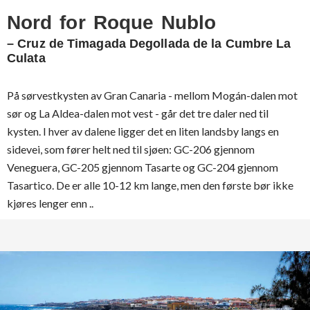
Nord for Roque Nublo
– Cruz de Timagada Degollada de la Cumbre La
Culata
På sørvestkysten av Gran Canaria - mellom Mogán-dalen mot
sør og La Aldea-dalen mot vest - går det tre daler ned til
kysten. I hver av dalene ligger det en liten landsby langs en
sidevei, som fører helt ned til sjøen: GC-206 gjennom
Veneguera, GC-205 gjennom Tasarte og GC-204 gjennom
Tasartico. De er alle 10-12 km lange, men den første bør ikke
kjøres lenger enn ..