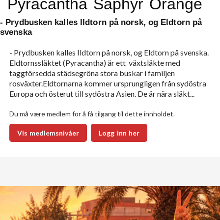
Pyracantha Saphyr Orange
- Prydbusken kalles Ildtorn på norsk, og Eldtorn på
svenska
- Prydbusken kalles Ildtorn på norsk, og Eldtorn på svenska.
Eldtornssläktet (Pyracantha) är ett växtsläkte med
taggförsedda städsegröna stora buskar i familjen
rosväxter.Eldtornarna kommer ursprungligen från sydöstra
Europa och österut till sydöstra Asien. De är nära släkt...
Du må være medlem for å få tilgang til dette innholdet.
Vis medlemsnivåer
Logg inn her