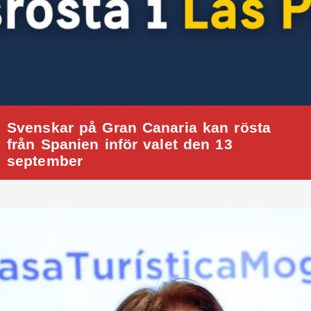
Svenskar på Gran Canaria kan rösta
från Spanien inför valet den 13
september