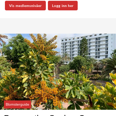
Vis medlemsnivåer
Logg inn her
Blomsterguide