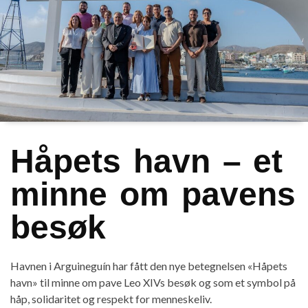
Håpets havn – et
minne om pavens
besøk
Havnen i Arguineguín har fått den nye betegnelsen «Håpets
havn» til minne om pave Leo XIVs besøk og som et symbol på
håp, solidaritet og respekt for menneskeliv.