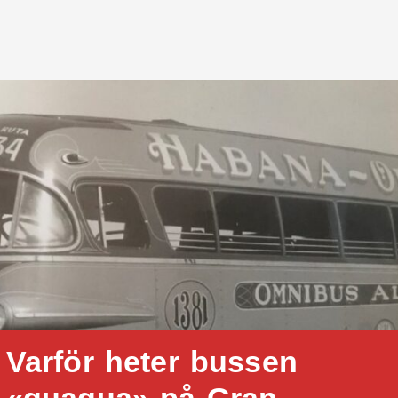
Varför heter bussen
«guagua» på Gran