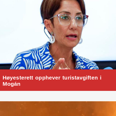
Høyesterett opphever turistavgiften i
Mogán