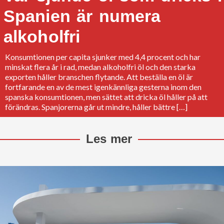
Spanien är numera
alkoholfri
Konsumtionen per capita sjunker med 4,4 procent och har
minskat flera år i rad, medan alkoholfri öl och den starka
exporten håller branschen flytande. Att beställa en öl är
fortfarande en av de mest igenkännliga gesterna inom den
spanska konsumtionen, men sättet att dricka öl håller på att
förändras. Spanjorerna går ut mindre, håller bättre […]
Les mer