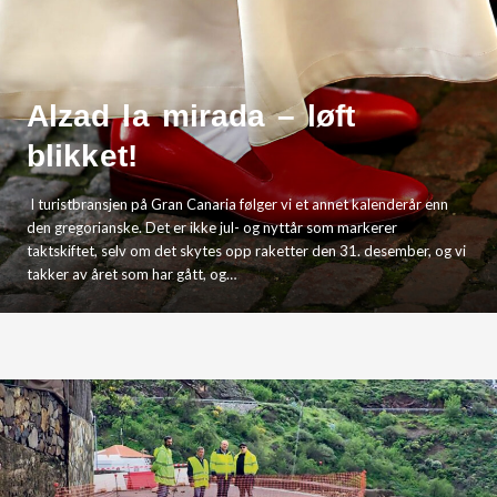
Alzad la mirada – løft
blikket!
I turistbransjen på Gran Canaria følger vi et annet kalenderår enn
den gregorianske. Det er ikke jul- og nyttår som markerer
taktskiftet, selv om det skytes opp raketter den 31. desember, og vi
takker av året som har gått, og…