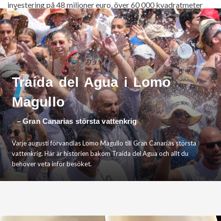
investering på 48 miljoner euro, över 60 000 kvadratmeter
och omkring 520 nya arbetstillfällen.
Traída del Agua i Lomo
Magullo
– Gran Canarias största vattenkrig
Varje augusti förvandlas Lomo Magullo till Gran Canarias största
vattenkrig. Här är historien bakom Traída del Agua och allt du
behöver veta inför besöket.