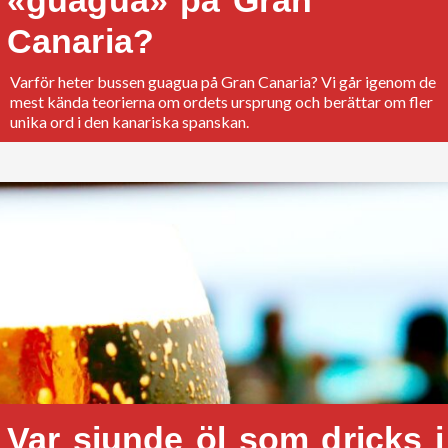
Canaria?
Varför heter bussen guagua på Gran Canaria? Vi går igenom de
mest kända teorierna om ordets ursprung och berättar om fler
unika ord i den kanariska spanskan.
Var sjunde öl som dricks i