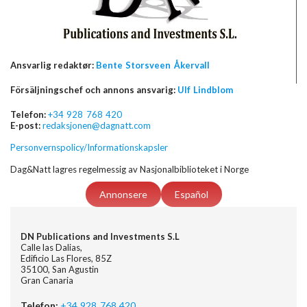
Ansvarlig redaktør:
Bente Storsveen Åkervall
Försäljningschef och annons ansvarig:
Ulf Lindblom
Telefon:
+34 928 768 420
E-post:
redaksjonen@dagnatt.com
Personvernspolicy/Informationskapsler
Dag&Natt lagres regelmessig av Nasjonalbiblioteket i Norge
Annonsere
Español
DN Publications and Investments S.L
Calle las Dalias,
Edificio Las Flores, 85Z
35100, San Agustin
Gran Canaria
Telefon:
+34 928 768 420