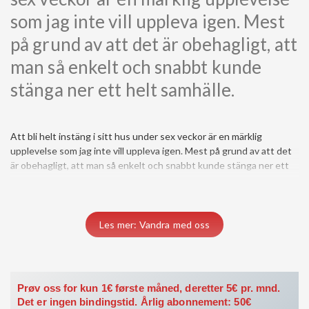
som jag inte vill uppleva igen. Mest
på grund av att det är obehagligt, att
man så enkelt och snabbt kunde
stänga ner ett helt samhälle.
Att bli helt instäng i sitt hus under sex veckor är en märklig
helt samhälle. Att från den ena dagen vandra fritt i bergen, till att
upplevelse som jag inte vill uppleva igen. Mest på grund av att det
är obehagligt, att man så enkelt och snabbt kunde stänga ner ett
Les mer: Vandra med oss
Prøv oss for kun 1€ første måned, deretter 5€ pr. mnd.
Det er ingen bindingstid. Årlig abonnement: 50€