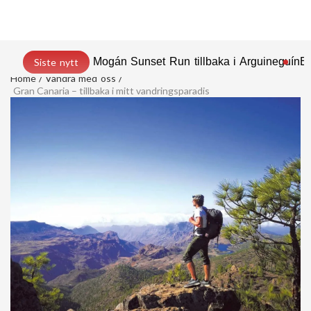
Mogán Sunset Run tillbaka i Arguineguín
En
Siste nytt
Home
Vandra med oss
Gran Canaria – tillbaka i mitt vandringsparadis