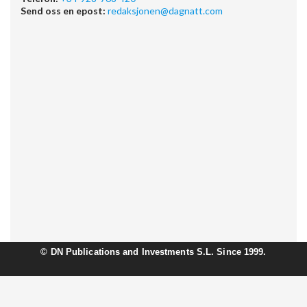
Send oss en epost:
redaksjonen@dagnatt.com
©
DN Publications and Investments S.L. Since 1999.