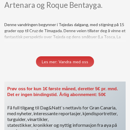
Artenara og Roque Bentayga.
Denne vandringen begynner i Tejedas dalgang, med stigning på 15
Solana, La Degollada og Caìdas grottene), Artenara og Roque
grader opp til Cruz de Timagada. Denne veien tillater deg å vinne et
fantastisk perspektiv over Tejeda og dens småbyer (La Tosca, La
Les mer: Vandra med oss
Prøv oss for kun 1€ første måned, deretter 5€ pr. mnd.
Det er ingen bindingstid. Årlig abonnement: 50€
Få full tilgang til Dag&Natt`s nettavis for Gran Canaria,
med nyheter, interessante reportasjer, kjendisportretter,
turguider, vinartikler,
statestikker, kronikker og nyttig informasjon fra øya på