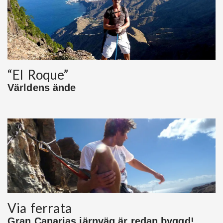
“El Roque”
Världens ände
Via ferrata
Gran Canarias järnväg är redan byggd!