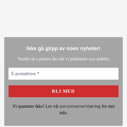
Ikke gå glipp av noen nyheter
!
.
Varsler til e-posten din når vi publiserer nye artikler
personvernerklæring
Vi spammer ikke! Les vår
for mer
info.