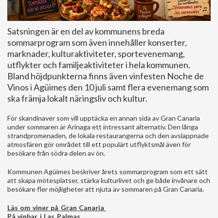
Satsningen är en del av kommunens breda
sommarprogram som även innehåller konserter,
marknader, kulturaktiviteter, sportevenemang,
utflykter och familjeaktiviteter i hela kommunen.
Bland höjdpunkterna finns även vinfesten Noche de
Vinos i Agüimes den 10 juli samt flera evenemang som
ska främja lokalt näringsliv och kultur.
För skandinaver som vill upptäcka en annan sida av Gran Canaria
under sommaren är Arinaga ett intressant alternativ. Den långa
strandpromenaden, de lokala restaurangerna och den avslappnade
atmosfären gör området till ett populärt utflyktsmål även för
besökare från södra delen av ön.
Kommunen Agüimes beskriver årets sommarprogram som ett sätt
att skapa mötesplatser, stärka kulturlivet och ge både invånare och
besökare fler möjligheter att njuta av sommaren på Gran Canaria.
Läs om viner på Gran Canaria
På vinbar i Las Palmas