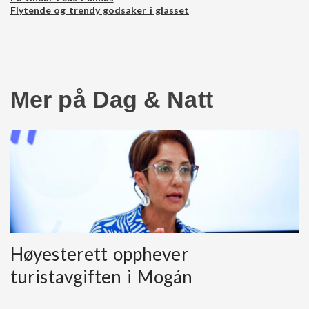
Flytende og trendy godsaker i glasset
Mer på Dag & Natt
Høyesterett opphever
turistavgiften i Mogán