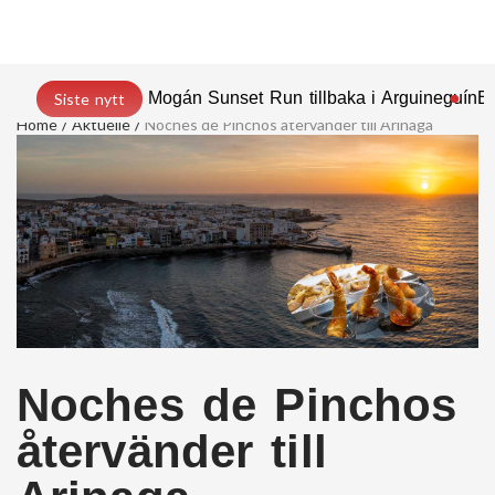
Mogán Sunset Run tillbaka i Arguineguín
En
Siste nytt
Home
Aktuelle
Noches de Pinchos återvänder till Arinaga
Noches de Pinchos
återvänder till