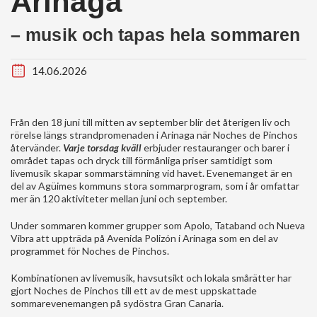
Arinaga
– musik och tapas hela sommaren
14.06.2026
Från den 18 juni till mitten av september blir det återigen liv och
rörelse längs strandpromenaden i Arinaga när Noches de Pinchos
återvänder.
Varje torsdag kväll
erbjuder restauranger och barer i
området tapas och dryck till förmånliga priser samtidigt som
livemusik skapar sommarstämning vid havet. Evenemanget är en
del av Agüimes kommuns stora sommarprogram, som i år omfattar
mer än 120 aktiviteter mellan juni och september.
Under sommaren kommer grupper som Apolo, Tataband och Nueva
Vibra att uppträda på Avenida Polizón i Arinaga som en del av
programmet för Noches de Pinchos.
Kombinationen av livemusik, havsutsikt och lokala smårätter har
gjort Noches de Pinchos till ett av de mest uppskattade
sommarevenemangen på sydöstra Gran Canaria.