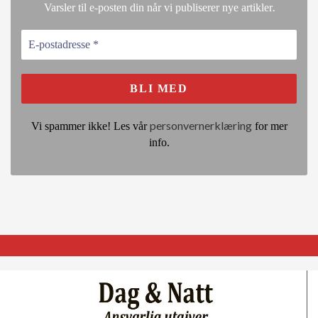
.
Varsler til e-posten din når vi publiserer nye artikler
personvernerklæring
Vi spammer ikke! Les vår
for mer
info.