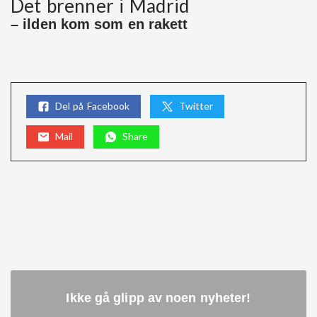
Det brenner i Madrid
– ilden kom som en rakett
Del på Facebook
Twitter
Mail
Share
Ikke gå glipp av noen nyheter
!