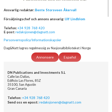
Ansvarlig redaktør:
Bente Storsveen Åkervall
Försäljningschef och annons ansvarig:
Ulf Lindblom
Telefon:
+34 928 768 420
E-post:
redaksjonen@dagnatt.com
Personvernspolicy/Informationskapsler
Dag&Natt lagres regelmessig av Nasjonalbiblioteket i Norge
Annonsere
Español
DN Publications and Investments S.L
Calle las Dalias,
Edificio Las Flores, 85Z
35100, San Agustin
Gran Canaria
Telefon:
+34 928 768 420
Send oss en epost:
redaksjonen@dagnatt.com