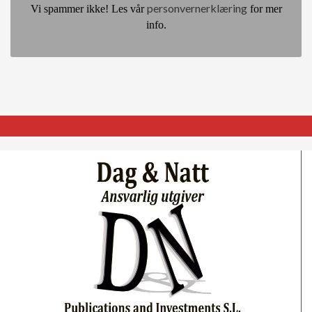
personvernerklæring
Vi spammer ikke! Les vår
for mer
info.