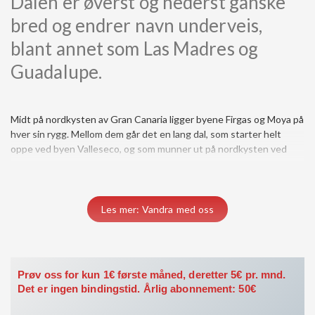
Dalen er øverst og nederst ganske
bred og endrer navn underveis,
blant annet som Las Madres og
Guadalupe.
Midt på nordkysten av Gran Canaria ligger byene Firgas og Moya på
byen San Andrés. Dalen er øverst og nederst ganske bred og
hver sin rygg. Mellom dem går det en lang dal, som starter helt
endrer navn underveis, blant annet som Las Madres og
oppe ved byen Valleseco, og som munner ut på nordkysten ved
Les mer: Vandra med oss
Prøv oss for kun 1€ første måned, deretter 5€ pr. mnd.
Det er ingen bindingstid. Årlig abonnement: 50€