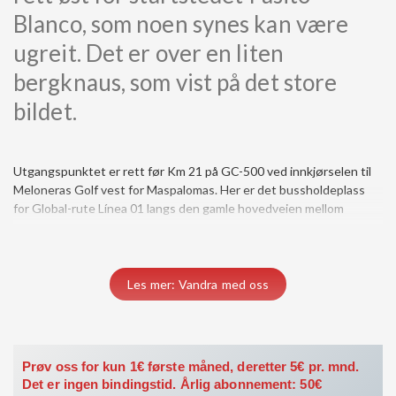
Blanco, som noen synes kan være
ugreit. Det er over en liten
bergknaus, som vist på det store
bildet.
Utgangspunktet er rett før Km 21 på GC-500 ved innkjørselen til
Maspalomas og Arguineguín. Følg veien ned mot kysten skiltet
Meloneras Golf vest for Maspalomas. Her er det bussholdeplass
Pasito Blanco / La Punta Yacht Club, forbi en betjent vaktbu med
for Global-rute Línea 01 langs den gamle hovedveien mellom
Les mer: Vandra med oss
Prøv oss for kun 1€ første måned, deretter 5€ pr. mnd.
Det er ingen bindingstid. Årlig abonnement: 50€