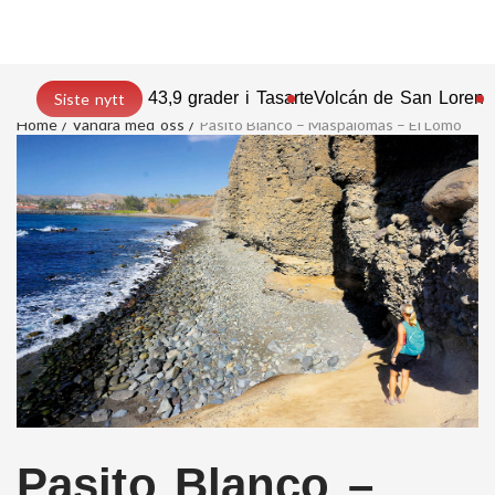
43,9 grader i Tasarte
Volcán de San Lorenz
Siste nytt
Home
Vandra med oss
Pasito Blanco – Maspalomas – El Lomo
Pasito Blanco –