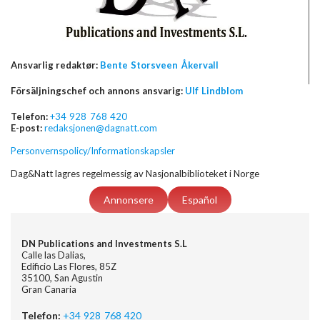
Ansvarlig redaktør:
Bente Storsveen Åkervall
Försäljningschef och annons ansvarig:
Ulf Lindblom
Telefon:
+34 928 768 420
E-post:
redaksjonen@dagnatt.com
Personvernspolicy/Informationskapsler
Dag&Natt lagres regelmessig av Nasjonalbiblioteket i Norge
Annonsere
Español
DN Publications and Investments S.L
Calle las Dalias,
Edificio Las Flores, 85Z
35100, San Agustin
Gran Canaria
Telefon:
+34 928 768 420