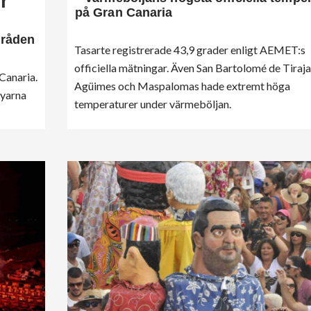
r
på Gran Canaria
mråden
Tasarte registrerade 43,9 grader enligt AEMET:s
officiella mätningar. Även San Bartolomé de Tiraja
 Canaria.
Agüimes och Maspalomas hade extremt höga
byarna
temperaturer under värmeböljan.