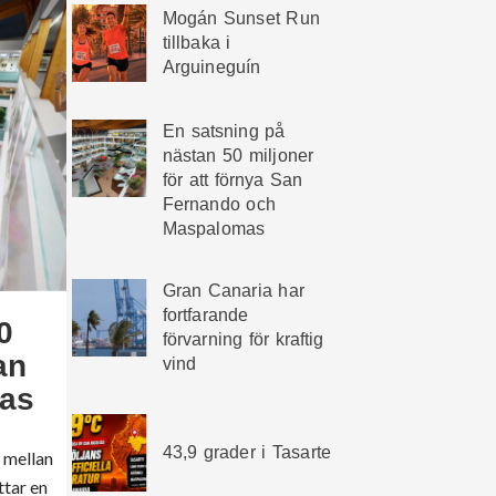
Mogán Sunset Run
tillbaka i
Arguineguín
En satsning på
nästan 50 miljoner
för att förnya San
Fernando och
Maspalomas
Gran Canaria har
fortfarande
0
förvarning för kraftig
an
vind
as
43,9 grader i Tasarte
m mellan
ttar en