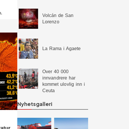
.
Volcán de San
Lorenzo
La Rama i Agaete
Over 40 000
innvandrere har
kommet ulovlig inn i
Ceuta
Nyhetsgalleri
ratur