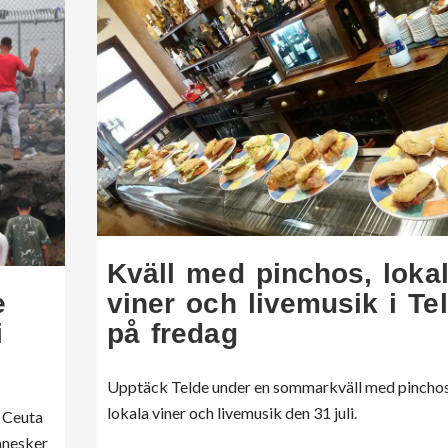
Kväll med pinchos, loka
viner och livemusik i Te
e
på fredag
i
Upptäck Telde under en sommarkväll med pinchos
lokala viner och livemusik den 31 juli.
i Ceuta
nnesker