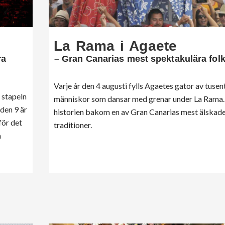
La Rama i Agaete
ra
– Gran Canarias mest spektakulära folk
Varje år den 4 augusti fylls Agaetes gator av tusen
 stapeln
människor som dansar med grenar under La Rama.
 den 9 är
historien bakom en av Gran Canarias mest älskad
för det
traditioner.
n