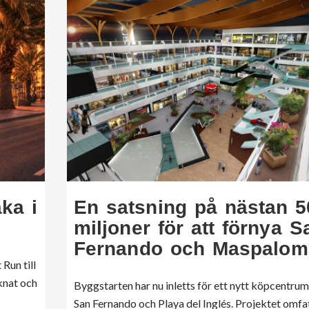
ka i
En satsning på nästan 5
miljoner för att förnya S
Fernando och Maspalom
Run till
knat och
Byggstarten har nu inletts för ett nytt köpcentru
San Fernando och Playa del Inglés. Projektet omfa