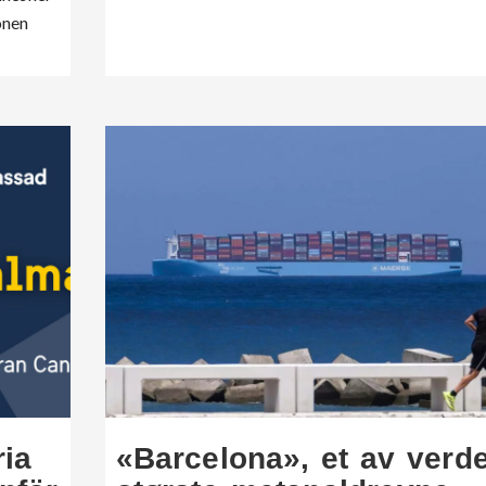
onen
ia
«Barcelona», et av verd