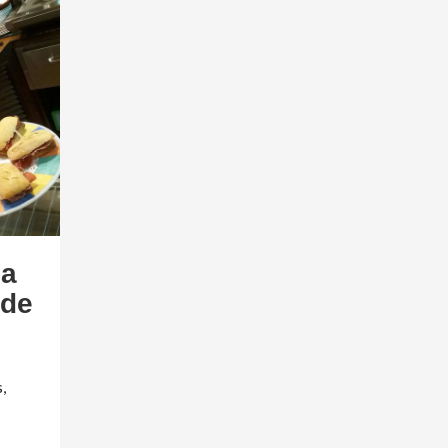
la
lde
,