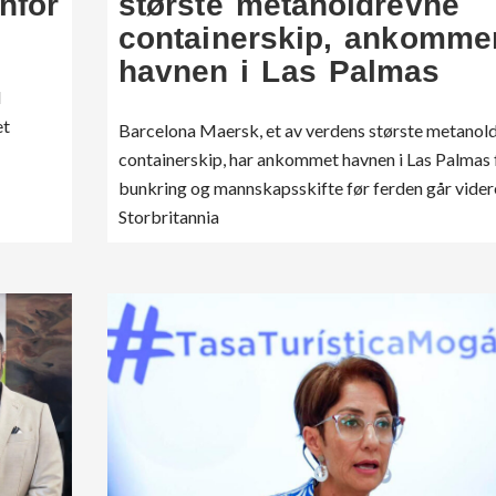
nför
største metanoldrevne
containerskip, ankomme
havnen i Las Palmas
l
et
Barcelona Maersk, et av verdens største metanol
containerskip, har ankommet havnen i Las Palmas 
bunkring og mannskapsskifte før ferden går videre
Storbritannia