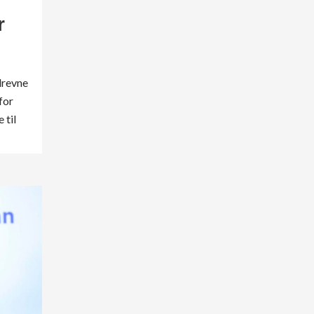
r
drevne
for
 til