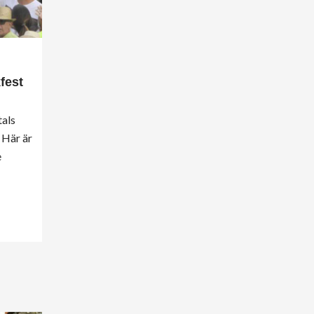
fest
tals
 Här är
e