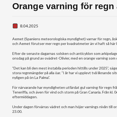
Orange varning för regn
8.04.2025
Aemet (Spaniens meteorologiska myndighet) varnar för regn, åsk
och Aemet förutser mer regn per kvadratmeter än vi haft så här 
Efter de senaste dagarnas solsken och anticyklon som arkipelagen
onsdag på grund av ovädret-Olivier, med en orange varning som de
”Det kan bli den mest instabila perioden hittills under 2025”, sä
stora regnmängder på alla öar. ”I år har vi upplevt två liknande 
nyligen på ön La Palma”.
För närvarande har myndigheten utfärdat gul varning för regn fr
Teneriffa, och även för vind och storm på Gran Canaria. Från kl. 0
eftermiddagen.
Under dagen förvärras vädret och man höjer varnings nivån till or
23.00.