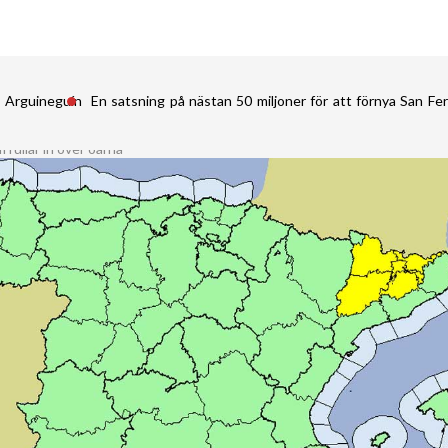
i Arguineguín
En satsning på nästan 50 miljoner för att förnya San 
 rullar in över öarna