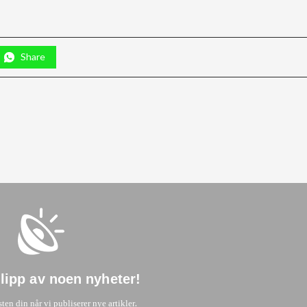
Share
glipp av noen nyheter
!
.
sten din når vi publiserer nye artikler