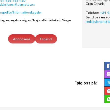
+34 928 768 420
Gran Canaria
edaksjonen@dagnatt.com
nspolicy/Informationskapsler
Telefon:
+34 9
Send oss en ep
lagres regelmessig av Nasjonalbiblioteket i Norge
redaksjonen@d
Annonsere
Español
Følg oss på: