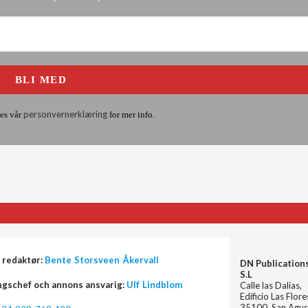
personvernerklæring
es vår
for mer info.
 redaktør:
Bente Storsveen Åkervall
DN Publication
S.L
ngschef och annons ansvarig:
Ulf Lindblom
Calle las Dalias,
Edificio Las Flor
35100, San Agus