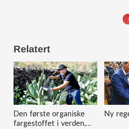
Relatert
Den første organiske
Ny reg
fargestoffet i verden,…