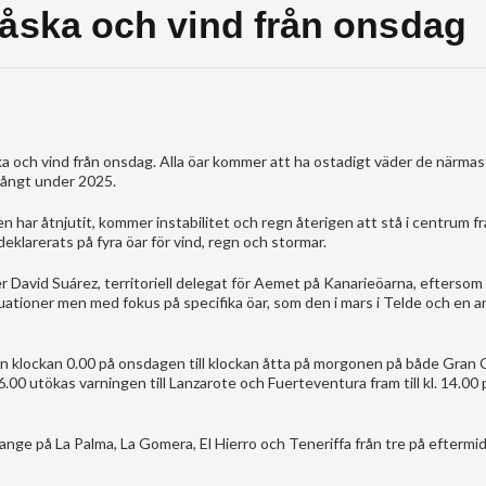
 åska och vind från onsdag
a och vind från onsdag. Alla öar kommer att ha ostadigt väder de närma
långt under 2025.
 har åtnjutit, kommer instabilitet och regn återigen att stå i centrum 
klarerats på fyra öar för vind, regn och stormar.
ger David Suárez, territoriell delegat för Aemet på Kanarieöarna, eftersom
situationer men med fokus på specifika öar, som den i mars i Telde och en 
ån klockan 0.00 på onsdagen till klockan åtta på morgonen på både Gran 
6.00 utökas varningen till Lanzarote och Fuerteventura fram till kl. 14.00 
ange på La Palma, La Gomera, El Hierro och Teneriffa från tre på eftermid