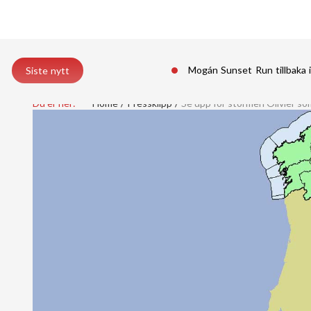
Mogán Sunset Run tillbaka 
Siste nytt
Du er her:
Home
Pressklipp
Se upp för stormen Olivier som