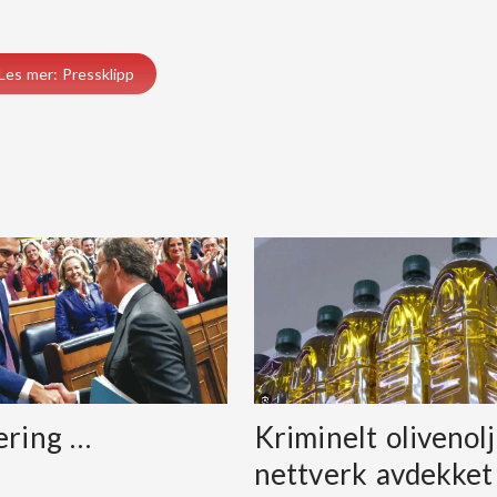
Les mer: Pressklipp
ering …
Kriminelt olivenolj
nettverk avdekket