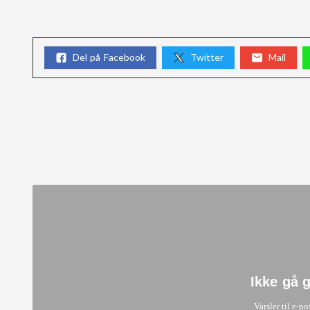
Del på Facebook
Twitter
Mail
Ikke gå 
Varsler til e-po