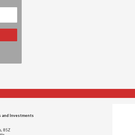
s and Investments
es, 85Z
tin