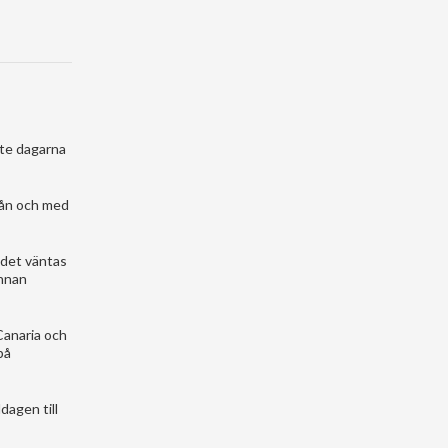
ste dagarna
från och med
 det väntas
annan
Canaria och
på
dagen till