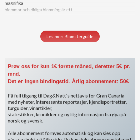
magnifika
blommor och rikliga blomning är ett
uppskattat prydnadsträd på GranCanaria
Du må være medlem for å få tilgang til dette innholdet.
Les mer: Blomsterguide
Vis medlemsnivåer
Logg inn her
Prøv oss for kun 1€ første måned, deretter 5€ pr.
mnd.
Det er ingen bindingstid. Årlig abonnement: 50€
Få full tilgang til Dag&Natt`s nettavis for Gran Canaria,
med nyheter, interessante reportasjer, kjendisportretter,
turguider, vinartikler,
statestikker, kronikker og nyttig informasjon fra øya på
norsk og svensk.
Alle abonnement fornyes automatisk og kan sies opp
når som helst på Min side. Du kan dele abonnementet med