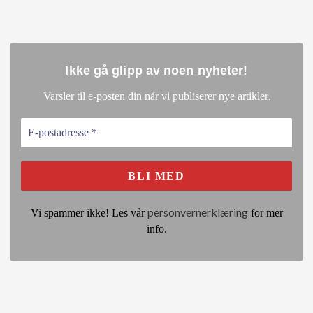
Ikke gå glipp av noen nyheter
!
.
Varsler til e-posten din når vi publiserer nye artikler
personvernerklæring
Vi spammer ikke! Les vår
for mer
info.