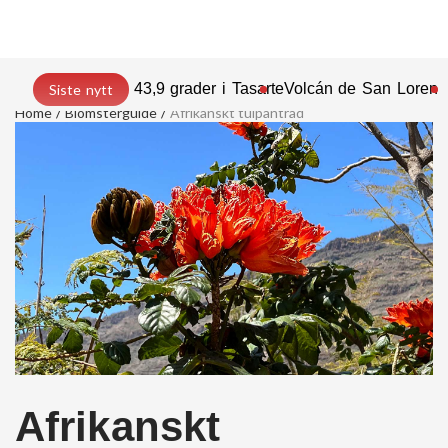
43,9 grader i Tasarte
Volcán de San Lorenz
Siste nytt
Home
Blomsterguide
Afrikanskt tulpanträd
Afrikanskt