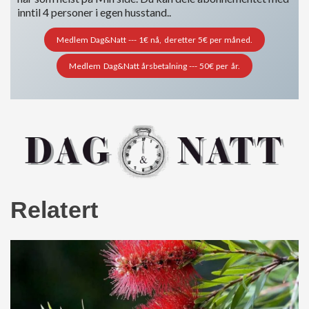
inntil 4 personer i egen husstand..
Medlem Dag&Natt --- 1€ nå, deretter 5€ per måned.
Medlem Dag&Natt årsbetalning --- 50€ per år.
Relatert