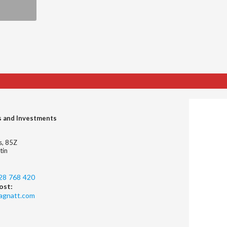
s and Investments
es, 85Z
tin
28 768 420
ost:
agnatt.com