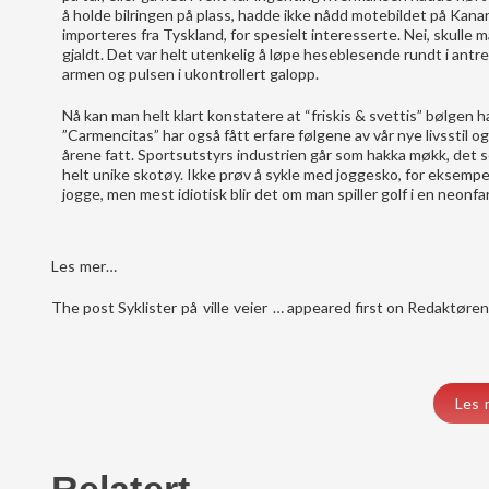
å holde bilringen på plass, hadde ikke nådd motebildet på Kan
importeres fra Tyskland, for spesielt interesserte. Nei, skulle 
gjaldt. Det var helt utenkelig å løpe heseblesende rundt i antre
armen og pulsen i ukontrollert galopp.
Nå kan man helt klart konstatere at “friskis & svettis” bølgen h
”Carmencitas” har også fått erfare følgene av vår nye livsstil 
årene fatt. Sportsutstyrs industrien går som hakka møkk, det se
helt unike skotøy. Ikke prøv å sykle med joggesko, for eksempel,
jogge, men mest idiotisk blir det om man spiller golf i en neonfa
Les mer…
The post
Syklister på ville veier …
appeared first on
Redaktøren
Les 
Relatert