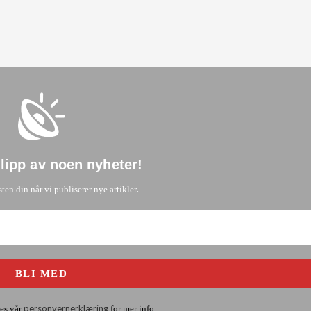
glipp av noen nyheter
!
.
sten din når vi publiserer nye artikler
personvernerklæring
es vår
for mer info.