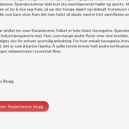
ariøyene. Spanske kvinner eide kun sko med klaprende hæler og sports- 
man ut for å vise seg fram, så var det trange skjørt og rødmalt trutemunn
kk som bare viser fram det man helst vil skjule, med ei trist vannflaske u
ar skyllet inn over Kanariøyene. Folket er hele tiden i bevegelse. Spansk
og industripreparerte mat. Hun, som mange andre flyter over sine bredder,
lges sko for enhver sportslig anledning. For hver enkelt bevegelse, krev
 det er som å banne i kjerka. Å spille tennis krever helt andre kortbukse
rget reklametrøye i syntetisk fiber.
s Blogg
.
mer: Redaktørens blogg