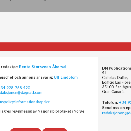
 redaktør:
Bente Storsveen Åkervall
DN Publication
S.L
ngschef och annons ansvarig:
Ulf Lindblom
Calle las Dalias,
Edificio Las Flor
35100, San Agus
+34 928 768 420
Gran Canaria
edaksjonen@dagnatt.com
nspolicy/Informationskapsler
Telefon:
+34 9
Send oss en ep
lagres regelmessig av Nasjonalbiblioteket i Norge
redaksjonen@d