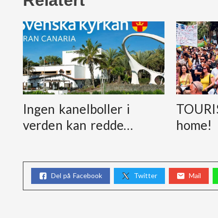
Ingen kanelboller i
TOURIS
verden kan redde…
home!
Del på Facebook
Twitter
Mail