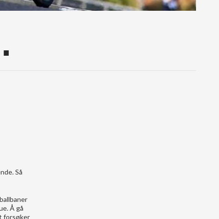
…
ende. Så
tballbaner
kue. Å gå
t forsøker