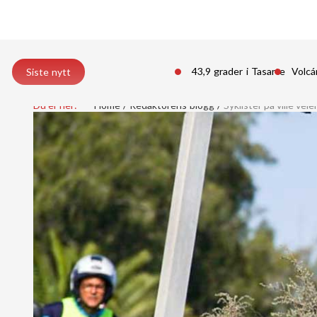
43,9 grader i Tasarte
Volcá
Siste nytt
Du er her:
Home
Redaktorens blogg
Syklister på ville veie