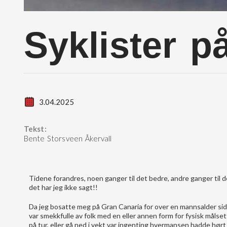
Syklister p
3.04.2025
Tekst:
Bente Storsveen Åkervall
Tidene forandres, noen ganger til det bedre, andre ganger til d
det har jeg ikke sagt!!
Da jeg bosatte meg på Gran Canaria for over en mannsalder side
var smekkfulle av folk med en eller annen form for fysisk målsett
på tur, eller gå ned i vekt var ingenting hvermansen hadde hørt