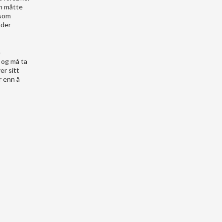
bh måtte
 som
nder
e
 og må ta
er sitt
r enn å