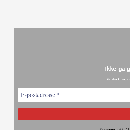
Ikke gå 
Varsler til e-po
Vi spammer ikke! L