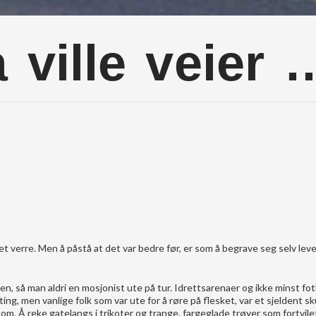
å ville veier 
et verre. Men å påstå at det var bedre før, er som å begrave seg selv lev
n, så man aldri en mosjonist ute på tur. Idrettsarenaer og ikke minst fo
ing, men vanlige folk som var ute for å røre på flesket, var et sjeldent s
 om. Å reke gatelangs i trikoter og trange, fargeglade trøyer som fortvile