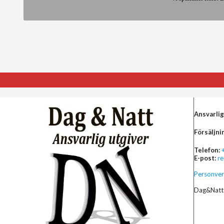
Ansvarlig
Försäljni
Telefon:
E-post:
r
Personver
Dag&Natt 