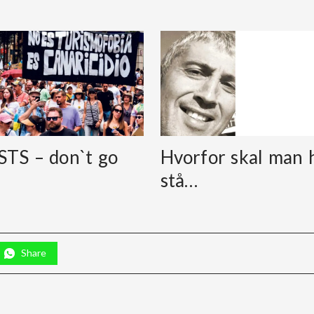
TS – don`t go
Hvorfor skal man 
stå…
Share