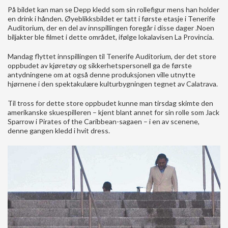
På bildet kan man se Depp kledd som sin rollefigur mens han holder
en drink i hånden. Øyeblikksbildet er tatt i første etasje i Tenerife
Auditorium, der en del av innspillingen foregår i disse dager .Noen
biljakter ble filmet i dette området, ifølge lokalavisen La Provincia.
Mandag flyttet innspillingen til Tenerife Auditorium, der det store
oppbudet av kjøretøy og sikkerhetspersonell ga de første
antydningene om at også denne produksjonen ville utnytte
hjørnene i den spektakulære kulturbygningen tegnet av Calatrava.
Til tross for dette store oppbudet kunne man tirsdag skimte den
amerikanske skuespilleren – kjent blant annet for sin rolle som Jack
Sparrow i Pirates of the Caribbean-sagaen – i en av scenene,
denne gangen kledd i hvit dress.