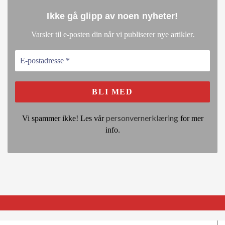
Ikke gå glipp av noen nyheter
!
.
Varsler til e-posten din når vi publiserer nye artikler
personvernerklæring
Vi spammer ikke! Les vår
for mer
info.