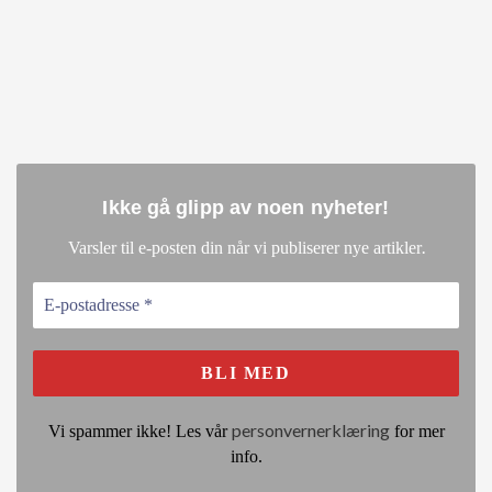
Ikke gå glipp av noen nyheter
!
.
Varsler til e-posten din når vi publiserer nye artikler
personvernerklæring
Vi spammer ikke! Les vår
for mer
info.