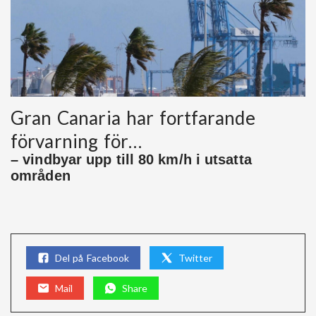
Gran Canaria har fortfarande
förvarning för…
– vindbyar upp till 80 km/h i utsatta
områden
Del på Facebook
Twitter
Mail
Share