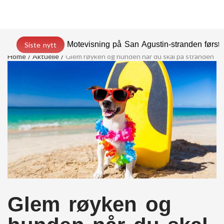
Motevisning på San Agustin-stranden før
Siste nytt
Home
Aktuelle
Glem røyken og hunden når du skal på stranden
Glem røyken og