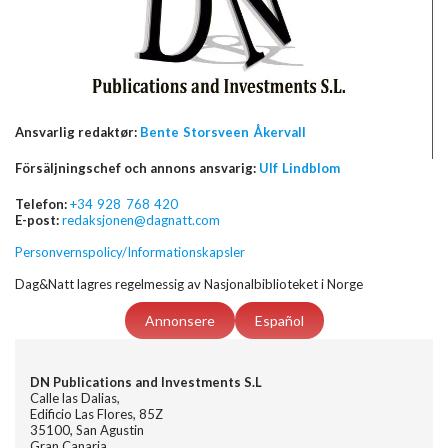
Ansvarlig redaktør:
Bente Storsveen Åkervall
Försäljningschef och annons ansvarig:
Ulf Lindblom
Telefon:
+34 928 768 420
E-post:
redaksjonen@dagnatt.com
Personvernspolicy/Informationskapsler
Dag&Natt lagres regelmessig av Nasjonalbiblioteket i Norge
Annonsere
Español
DN Publications and Investments S.L
Calle las Dalias,
Edificio Las Flores, 85Z
35100, San Agustin
Gran Canaria