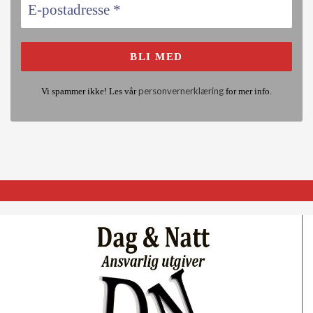
personvernerklæring
Vi spammer ikke! Les vår
for mer info.