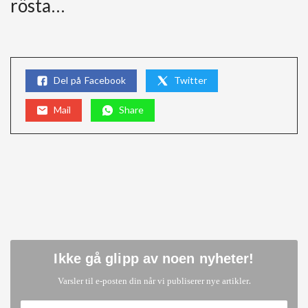
rösta…
Del på Facebook
Twitter
Mail
Share
Ikke gå glipp av noen nyheter
!
.
Varsler til e-posten din når vi publiserer nye artikler