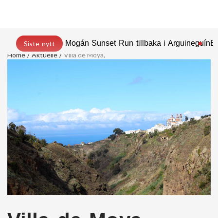
Mogán Sunset Run tillbaka i Arguineguín
En
Siste nytt
Home
Aktuelle
Villa de Moya,