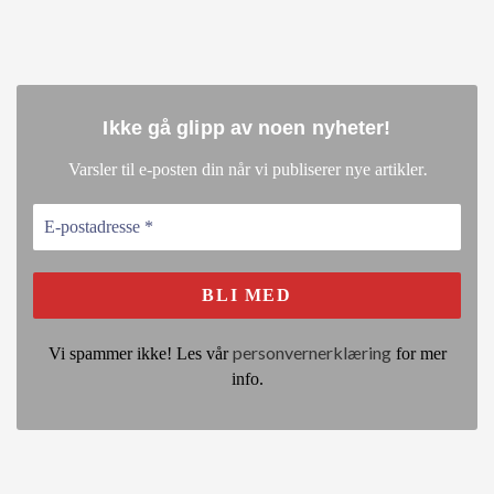
Ikke gå glipp av noen nyheter
!
.
Varsler til e-posten din når vi publiserer nye artikler
personvernerklæring
Vi spammer ikke! Les vår
for mer
info.