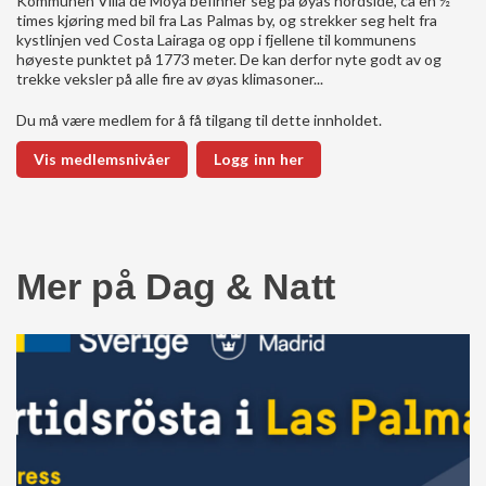
Kommunen Villa de Moya befinner seg på øyas nordside, ca en ½
times kjøring med bil fra Las Palmas by, og strekker seg helt fra
kystlinjen ved Costa Lairaga og opp i fjellene til kommunens
høyeste punktet på 1773 meter. De kan derfor nyte godt av og
trekke veksler på alle fire av øyas klimasoner...
Du må være medlem for å få tilgang til dette innholdet.
Vis medlemsnivåer
Logg inn her
Mer på Dag & Natt