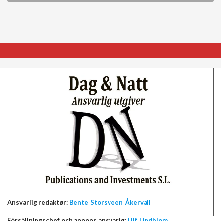
Ansvarlig redaktør:
Bente Storsveen Åkervall
Försäljningschef och annons ansvarig:
Ulf Lindblom