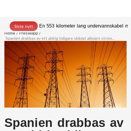
En 553 kilometer lang undervannskabel med
Siste nytt
Home
Pressklipp
Spanien drabbas av ett aldrig tidigare skådat allmänt strömavbrott
Spanien drabbas av