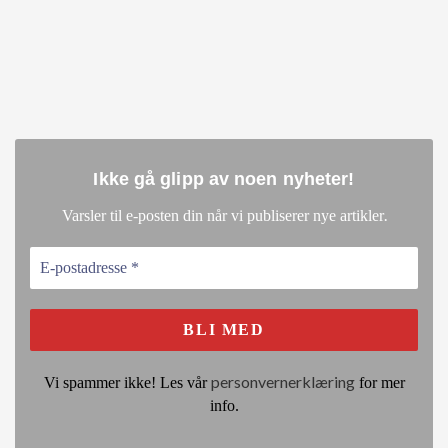
Ikke gå glipp av noen nyheter
!
.
Varsler til e-posten din når vi publiserer nye artikler
personvernerklæring
Vi spammer ikke! Les vår
for mer
info.