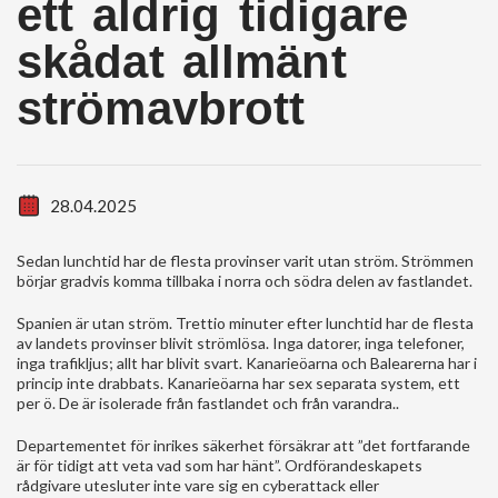
ett aldrig tidigare
skådat allmänt
strömavbrott
28.04.2025
Sedan lunchtid har de flesta provinser varit utan ström. Strömmen
börjar gradvis komma tillbaka i norra och södra delen av fastlandet.
Spanien är utan ström. Trettio minuter efter lunchtid har de flesta
av landets provinser blivit strömlösa. Inga datorer, inga telefoner,
inga trafikljus; allt har blivit svart. Kanarieöarna och Balearerna har i
princip inte drabbats. Kanarieöarna har sex separata system, ett
per ö. De är isolerade från fastlandet och från varandra..
Departementet för inrikes säkerhet försäkrar att ”det fortfarande
är för tidigt att veta vad som har hänt”. Ordförandeskapets
rådgivare utesluter inte vare sig en cyberattack eller