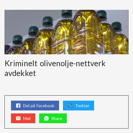
Kriminelt olivenolje-nettverk
avdekket
Del på Facebook
Twitter
Mail
Share