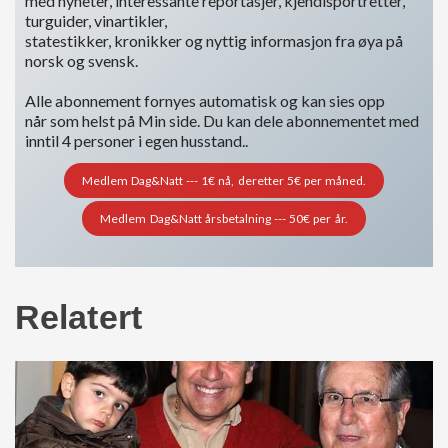
med nyheter, interessante reportasjer, kjendisportretter,
turguider, vinartikler,
statestikker, kronikker og nyttig informasjon fra øya på
norsk og svensk.
Alle abonnement fornyes automatisk og kan sies opp
når som helst på Min side. Du kan dele abonnementet med
inntil 4 personer i egen husstand..
Medlem Dag&Natt --- 1€ nå, deretter 5€ per måned.
Medlem Dag&Natt årsbetalning --- 50€ per år.
Relatert