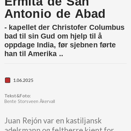
Ermita de San
Antonio de Abad
- kapellet der Christofer Columbus
bad til sin Gud om hjelp til å
oppdage India, før sjebnen førte
han til Amerika ..
1.06.2025
Tekst&Foto:
Bente Storsveen Åkervall
Juan Rejón var en kastiljansk
adelsmann og feltherre kjent for