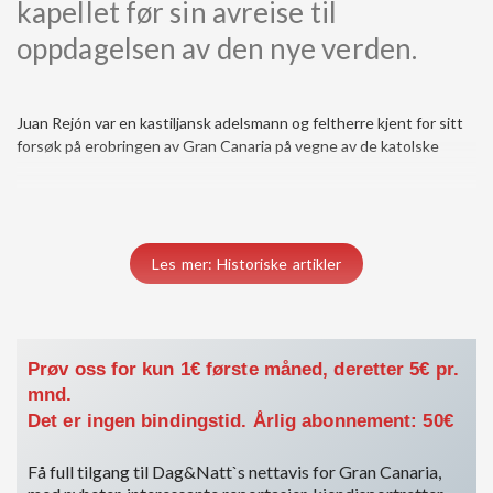
kapellet før sin avreise til
oppdagelsen av den nye verden.
Juan Rejón var en kastiljansk adelsmann og feltherre kjent for sitt
monarkene på slutten av 1400-tallet, og han regnes som
forsøk på erobringen av Gran Canaria på vegne av de katolske
Les mer: Historiske artikler
Prøv oss for kun 1€ første måned, deretter 5€ pr.
mnd.
Det er ingen bindingstid. Årlig abonnement: 50€
Få full tilgang til Dag&Natt`s nettavis for Gran Canaria,