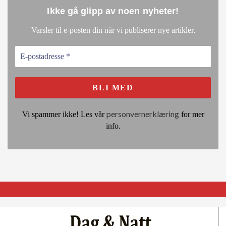
Ikke gå glipp av noen nyheter
!
.
Varsler til e-posten din når vi publiserer nye artikler
personvernerklæring
Vi spammer ikke! Les vår
for mer
info.