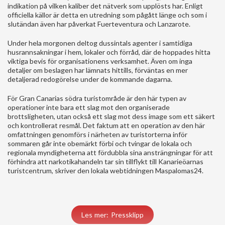
indikation på vilken kaliber det nätverk som upplösts har. Enligt
officiella källor är detta en utredning som pågått länge och som i
slutändan även har påverkat Fuerteventura och Lanzarote.
Under hela morgonen deltog dussintals agenter i samtidiga
husrannsakningar i hem, lokaler och förråd, där de hoppades hitta
viktiga bevis för organisationens verksamhet. Även om inga
detaljer om beslagen har lämnats hittills, förväntas en mer
detaljerad redogörelse under de kommande dagarna.
För Gran Canarias södra turistområde är den här typen av
operationer inte bara ett slag mot den organiserade
brottsligheten, utan också ett slag mot dess image som ett säkert
och kontrollerat resmål. Det faktum att en operation av den här
omfattningen genomförs i närheten av turistorterna inför
sommaren går inte obemärkt förbi och tvingar de lokala och
regionala myndigheterna att fördubbla sina ansträngningar för att
förhindra att narkotikahandeln tar sin tillflykt till Kanarieöarnas
turistcentrum, skriver den lokala webtidningen Maspalomas24.
Les mer: Pressklipp