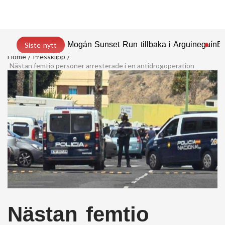
Mogán Sunset Run tillbaka i Arguineguín
En
Siste nytt
Home
Pressklipp
Nästan femtio personer arresterade i en antidrogoperation
Nästan femtio