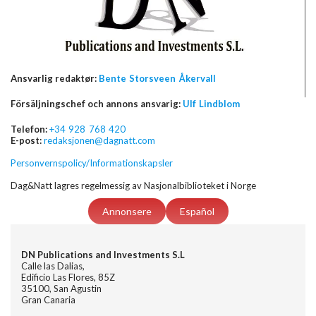
Ansvarlig redaktør:
Bente Storsveen Åkervall
Försäljningschef och annons ansvarig:
Ulf Lindblom
Telefon:
+34 928 768 420
E-post:
redaksjonen@dagnatt.com
Personvernspolicy/Informationskapsler
Dag&Natt lagres regelmessig av Nasjonalbiblioteket i Norge
Annonsere
Español
DN Publications and Investments S.L
Calle las Dalias,
Edificio Las Flores, 85Z
35100, San Agustin
Gran Canaria