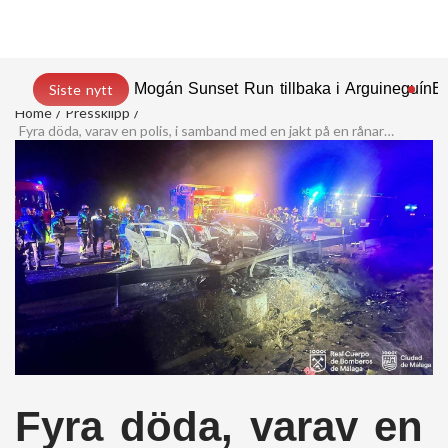
Mogán Sunset Run tillbaka i Arguineguín
En
Siste nytt
Home
Pressklipp
Fyra döda, varav en polis, i samband med en jakt på en rånare i Malaga
Fyra döda, varav en