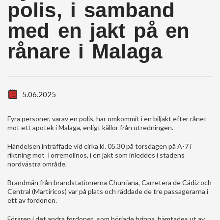
polis, i samband
med en jakt på en
rånare i Malaga
5.06.2025
Fyra personer, varav en polis, har omkommit i en biljakt efter rånet
mot ett apotek i Malaga, enligt källor från utredningen.
Händelsen inträffade vid cirka kl. 05.30 på torsdagen på A-7 i
riktning mot Torremolinos, i en jakt som inleddes i stadens
nordvästra område.
Brandmän från brandstationerna Churriana, Carretera de Cádiz och
Central (Martiricos) var på plats och räddade de tre passagerarna i
ett av fordonen.
Föraren i det andra fordonet, som började brinna, hämtades ut av