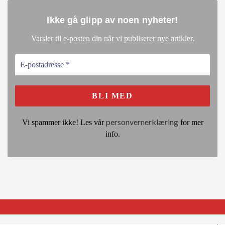
Ikke gå glipp av noen nyheter
!
.
Varsler til e-posten din når vi publiserer nye artikler
personvernerklæring
Vi spammer ikke! Les vår
for mer
info.