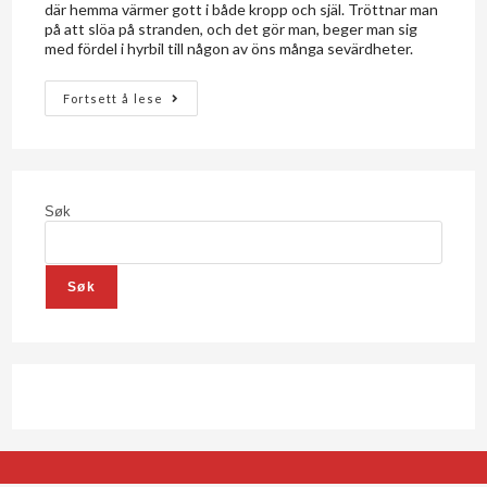
där hemma värmer gott i både kropp och själ. Tröttnar man
på att slöa på stranden, och det gör man, beger man sig
med fördel i hyrbil till någon av öns många sevärdheter.
Fortsett å lese
Søk
Søk