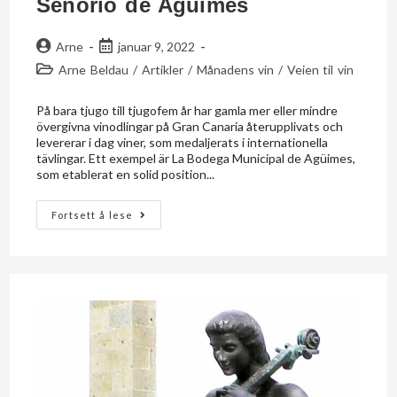
Señorío de Agüimes
Arne
januar 9, 2022
Arne Beldau
/
Artikler
/
Månadens vin
/
Veien til vin
På bara tjugo till tjugofem år har gamla mer eller mindre
övergivna vinodlingar på Gran Canaria återupplivats och
levererar i dag viner, som medaljerats i internationella
tävlingar. Ett exempel är La Bodega Municipal de Agüimes,
som etablerat en solid position...
Fortsett å lese