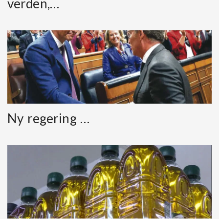
verden,…
Ny regering …