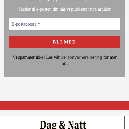
.
Varsler til e-posten din når vi publiserer nye artikler
personvernerklæring
Vi spammer ikke! Les vår
for mer
info.