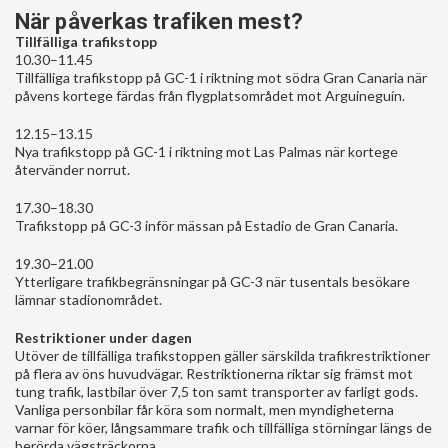
När påverkas trafiken mest?
Tillfälliga trafikstopp
10.30–11.45
Tillfälliga trafikstopp på GC-1 i riktning mot södra Gran Canaria när
påvens kortege färdas från flygplatsområdet mot Arguineguín.
12.15–13.15
Nya trafikstopp på GC-1 i riktning mot Las Palmas när kortege
återvänder norrut.
17.30–18.30
Trafikstopp på GC-3 inför mässan på Estadio de Gran Canaria.
19.30–21.00
Ytterligare trafikbegränsningar på GC-3 när tusentals besökare
lämnar stadionområdet.
Restriktioner under dagen
Utöver de tillfälliga trafikstoppen gäller särskilda trafikrestriktioner
på flera av öns huvudvägar. Restriktionerna riktar sig främst mot
tung trafik, lastbilar över 7,5 ton samt transporter av farligt gods.
Vanliga personbilar får köra som normalt, men myndigheterna
varnar för köer, långsammare trafik och tillfälliga störningar längs de
berörda vägsträckorna.