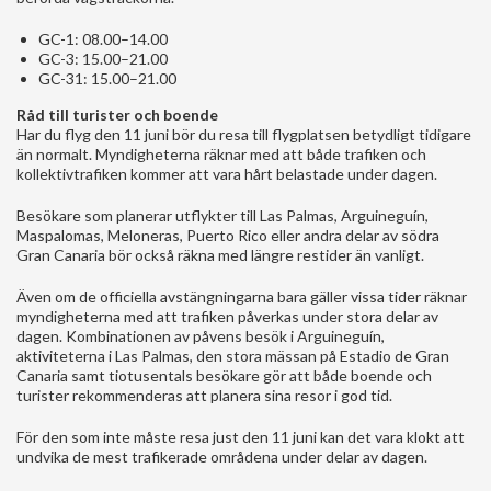
GC-1: 08.00–14.00
GC-3: 15.00–21.00
GC-31: 15.00–21.00
Råd till turister och boende
Har du flyg den 11 juni bör du resa till flygplatsen betydligt tidigare
än normalt. Myndigheterna räknar med att både trafiken och
kollektivtrafiken kommer att vara hårt belastade under dagen.
Besökare som planerar utflykter till Las Palmas, Arguineguín,
Maspalomas, Meloneras, Puerto Rico eller andra delar av södra
Gran Canaria bör också räkna med längre restider än vanligt.
Även om de officiella avstängningarna bara gäller vissa tider räknar
myndigheterna med att trafiken påverkas under stora delar av
dagen. Kombinationen av påvens besök i Arguineguín,
aktiviteterna i Las Palmas, den stora mässan på Estadio de Gran
Canaria samt tiotusentals besökare gör att både boende och
turister rekommenderas att planera sina resor i god tid.
För den som inte måste resa just den 11 juni kan det vara klokt att
undvika de mest trafikerade områdena under delar av dagen.