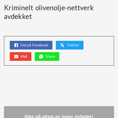
Kriminelt olivenolje-nettverk
avdekket
Del på Facebook
Twitter
Mail
Share
Ikke gå glipp av noen nyheter
!