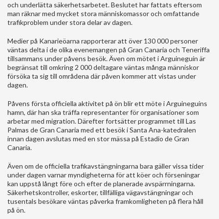
och underlätta säkerhetsarbetet. Beslutet har fattats eftersom
man räknar med mycket stora människomassor och omfattande
trafikproblem under stora delar av dagen.
Medier på Kanarieöarna rapporterar att över 130 000 personer
väntas delta i de olika evenemangen på Gran Canaria och Teneriffa
tillsammans under påvens besök. Även om mötet i Arguineguín är
begränsat till omkring 2 000 deltagare väntas många människor
försöka ta sig till områdena där påven kommer att vistas under
dagen.
Påvens första officiella aktivitet på ön blir ett möte i Arguineguíns
hamn, där han ska träffa representanter för organisationer som
arbetar med migration. Därefter fortsätter programmet till Las
Palmas de Gran Canaria med ett besök i Santa Ana-katedralen
innan dagen avslutas med en stor mässa på Estadio de Gran
Canaria.
Även om de officiella trafikavstängningarna bara gäller vissa tider
under dagen varnar myndigheterna för att köer och förseningar
kan uppstå långt före och efter de planerade avspärrningarna.
Säkerhetskontroller, eskorter, tillfälliga vägavstängningar och
tusentals besökare väntas påverka framkomligheten på flera håll
på ön.