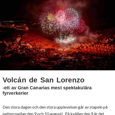
Volcán de San Lorenzo
-ett av Gran Canarias mest spektakulära
fyrverkerier
Den stora dagen och den stora upplevelsen går av stapeln på
natten mellan den 9 och 10 augusti . På kvällen den 9 är det