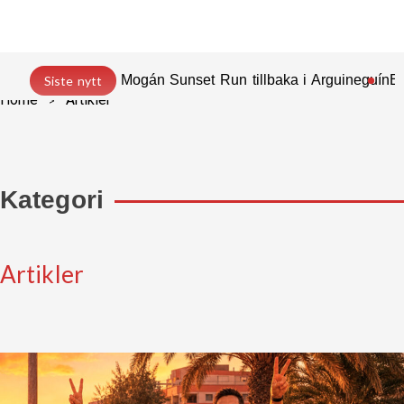
Mogán Sunset Run tillbaka i Arguineguín
En
Siste nytt
Home
Artikler
Kategori
Artikler