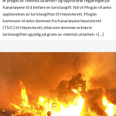
er preget av «teknisk uklarhet» og oppfordrer regjeringen på
Kanariøyene til å innføre en turistavgift. Nå vil Mogán vil anke
opphevelsen av turistavgiften til Høyesterett. Mogán
kommune vil anke dommen fra Kanariøyene høyesterett
(TSJC) til Høyesterett, ettersom dommen erklærer
turistavgiften ugyldig på grunn av «teknisk uklarhet» i […]