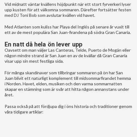
Vid midnatt väntar kvällens höjdpunkt när ett stort fyrverkeri lyser
upp kusten för att välkomna sommaren. Därefter fortsätter festen
med DJ Toni Bob som avslutar kvällen vid havet.
Med Atlanten som kuliss har Playa del Inglés på senare år vuxit till
ett av de mest populära San Juan-firandena på södra Gran Canaria.
En natt då hela ön lever upp
Oavsett om man väljer Las Canteras, Telde, Puerto de Mogán eller
någon mindre strand är San Juan en av de kvällar då Gran Canaria
visar upp sin mest festliga sida.
För många skandinaver som tillbringar sommaren på ön har San
Juan blivit ett naturligt komplement till midsommarfirandet hemma
i Norden. Havet, elden, musiken och den varma sommarnatten
skapar en stämning som är svår att hitta någon annanstans under
året.
Passa också på att fördjupa dig i öns historia och traditioner genom
våra tidigare artiklar: