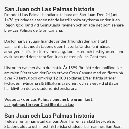
San Juan och Las Palmas historia
Firandet i Las Palmas handlar inte bara om San Juan. Den 24 juni
1478 grundades staden när de kastilianska styrkorna under Juan
Rejón gick i land vid Guiniguada-ravinen och anlade det som senare
blev Las Palmas de Gran Canaria.
Därför har San Juan-firandet under århundraden varit tätt
sammanflätat med stadens egen historia. Under juni månad
arrangeras olika kulturevenemang, konserter och festligheter som
avslutas med den stora San Juan-natten på Las Canteras.
Historien rymmer även dramatik. År 1599 försökte den holländske
amiralen Pieter van der Does erövra Gran Canaria med en flotta på
över 70 fartyg och omkring 12 000 soldater. Efter hårda strider
lyckades invånarna slå tillbaka invasionen, och slaget vid El Batán
har blivit en del av stadens historiska arv.
Vegueta- der Las Palmas engang ble grunnlagt…
Las palmas försvar Castillo de La Luz
San Juan och Las Palmas historia
Telde är en annan stad där San Juan har en särskild betydelse.
Stadens äldsta och mest historiska stadsdel bär namnet San Juan,