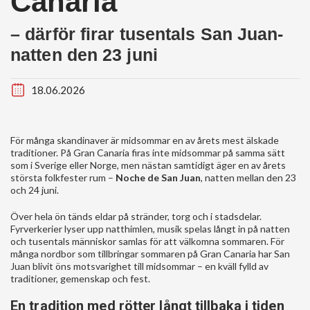
Canaria
– därför firar tusentals San Juan-
natten den 23 juni
18.06.2026
För många skandinaver är midsommar en av årets mest älskade
traditioner. På Gran Canaria firas inte midsommar på samma sätt
som i Sverige eller Norge, men nästan samtidigt äger en av årets
största folkfester rum –
Noche de San Juan
, natten mellan den 23
och 24 juni.
Över hela ön tänds eldar på stränder, torg och i stadsdelar.
Fyrverkerier lyser upp natthimlen, musik spelas långt in på natten
och tusentals människor samlas för att välkomna sommaren. För
många nordbor som tillbringar sommaren på Gran Canaria har San
Juan blivit öns motsvarighet till midsommar – en kväll fylld av
traditioner, gemenskap och fest.
En tradition med rötter långt tillbaka i tiden