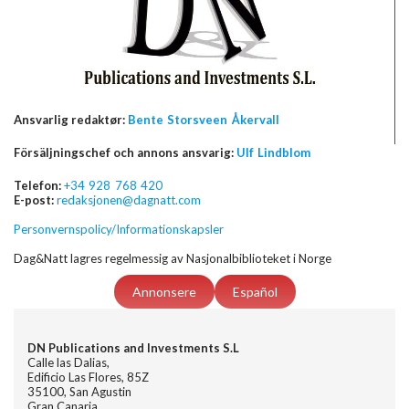
Ansvarlig redaktør:
Bente Storsveen Åkervall
Försäljningschef och annons ansvarig:
Ulf Lindblom
Telefon:
+34 928 768 420
E-post:
redaksjonen@dagnatt.com
Personvernspolicy/Informationskapsler
Dag&Natt lagres regelmessig av Nasjonalbiblioteket i Norge
Annonsere
Español
DN Publications and Investments S.L
Calle las Dalias,
Edificio Las Flores, 85Z
35100, San Agustin
Gran Canaria