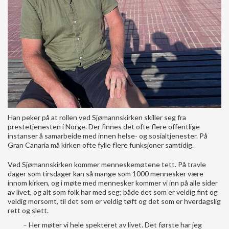
Han peker på at rollen ved Sjømannskirken skiller seg fra
prestetjenesten i Norge. Der finnes det ofte flere offentlige
instanser å samarbeide med innen helse- og sosialtjenester. På
Gran Canaria må kirken ofte fylle flere funksjoner samtidig.
Ved Sjømannskirken kommer menneskemøtene tett. På travle
dager som tirsdager kan så mange som 1000 mennesker være
innom kirken, og i møte med mennesker kommer vi inn på alle sider
av livet, og alt som folk har med seg; både det som er veldig fint og
veldig morsomt, til det som er veldig tøft og det som er hverdagslig
rett og slett.
– Her møter vi hele spekteret av livet. Det første har jeg