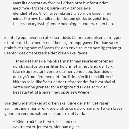
vært litt opptatt av fordi vi i kirken ofte blir forbundet
med mye «trøste og bære», at vi tar oss av all
elendigheten. Vi blir ofte relatert til sorg og kriser, men
minst like mye handler arbeidet om glede, begeistring,
fellesskap og livsbejaende holdninger, understreker han.
Samtidig opplever han at kirken tidvis får henvendelser som ligger
utenfor det han mener er kirkens kjerneoppgaver. Det kan være
praktiske ting som må løses for den enkelte, men som ligger langt
utenfor det omsorgsarbeidet kirken skal favne.
– Men det kanskje må bli sånn når man representerer en
norsk institusjon i en liten koloni i et annet land, der folk
ikke riktig forstår hvor de skal henvende seg. Samtidig er
det også noe fint med det, fordi det sier litt om tilliten til
kirkens rolle, likefremt er det utfordrende; for hvor skal vi
sette sunne grenser for å frigjøre tid til det som vi er
best rustet til å bidra med, spør seg Weider.
Weider understreker at kirken skal være der når livet raser
sammen, men mener enklere praktiske utfordringer ofte kan løses
gjennom venner, naboer eller andre nettverk.
– Kirken må ikke forveksles med en
«vaktmestertjeneste», sier han og ler.