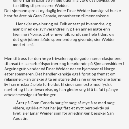
om en hårfin balanse vi hele tiden må være oss bevisst og
ta stilling til, presiserer Weider.
Det sjømannsprest og daglig leder Einar Weider kanskje vil huske
best fra året på Gran Canaria, er nærheten til menneskene.
– Her skjer mye her og nå. Folk er tett på hverandre, og
man blir en del av hverandres liv på en annen måte enn
hjemme i Norge. Det er mye folk rundt seg hele tiden, og
det gjør jobben både spennende og givende, sier Weider
med et smil.
Men til tross for den høye trivselen og de gode, nære relasjonene
til ansatte, samarbeidspartnere og besøkende på Sjømannskirken i
Arguineguín vender nå Einar Weider nesen hjemover til Norge
etter sommeren. Det handler kanskje også først og fremst om
relasjoner. Han ønsker å ta en større del i sine unge voksne barns
liv, han ønsker å pleie forholdet til sine nærmeste med fysisk
nærhet og tilstedeværelse, og han gleder seg til å ta fatt på nye
arbeidsmessige utfordringer.
– Året på Gran Canaria har gitt meg så mye å ta med meg
videre, og ikke minst har jeg fått et nytt perspektiv på
livet, sier Einar Weider som for anledningen besøker San
Agustin.