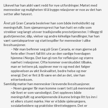
Likevel har han aldri vært redd for nye utfordringer. Møtet med
mennesker og muligheten til å bygge relasjoner er noe av det han
setter aller høyest.
Året på Gran Canaria beskriver han som både innholdsrikt og
meningsfullt. Som sjømannsprest har han hatt en rolle som
strekker seg langt utover tradisjonelle prestetjenester. I tillegg til
gudstjenester, dåp, vielser og andre kirkelige handlinger, har han
vært samtalepartner og støttespiller for mennesker i ulike
livssituasjoner.
– Når man befinner seg på Gran Canaria, er man gjerne på
ferie eller i hvert fall litt ute av den vanlige hverdagen
hjemme i Norge. Det kan gi rom for refleksjon og større
nærhet i relasjoner. Ofte kommer overskuddet tilbake,
man er tettere på, opplever mer ro og med det følger
opplevelsen av økt livskvalitet, bedre helse og mer
energi. Det er fint å få være en del av det, sier han
ettertenksom.
Samtidig møter han mennesker i krevende livssituasjoner.
– Noen ganger får man komme svært tett på mennesker
når livet er som vanskeligst. Det oppleves både
meningsfullt og anerkjennende å kunne bringe litt lys inn i
et ellers stumt mørke. Her er vi både sjelesørgere,
sosialarbeidere og praktiske tilretteleggere. Det er