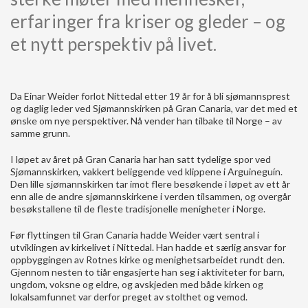
erfaringer fra kriser og gleder – og
et nytt perspektiv på livet.
Da Einar Weider forlot Nittedal etter 19 år for å bli sjømannsprest
og daglig leder ved Sjømannskirken på Gran Canaria, var det med et
ønske om nye perspektiver. Nå vender han tilbake til Norge – av
samme grunn.
I løpet av året på Gran Canaria har han satt tydelige spor ved
Sjømannskirken, vakkert beliggende ved klippene i Arguineguín.
Den lille sjømannskirken tar imot flere besøkende i løpet av ett år
enn alle de andre sjømannskirkene i verden tilsammen, og overgår
besøkstallene til de fleste tradisjonelle menigheter i Norge.
Før flyttingen til Gran Canaria hadde Weider vært sentral i
utviklingen av kirkelivet i Nittedal. Han hadde et særlig ansvar for
oppbyggingen av Rotnes kirke og menighetsarbeidet rundt den.
Gjennom nesten to tiår engasjerte han seg i aktiviteter for barn,
ungdom, voksne og eldre, og avskjeden med både kirken og
lokalsamfunnet var derfor preget av stolthet og vemod.