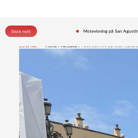
Motevisning på San Agust
Siste nytt
Du er her:
Home
Aktuelle
Påve Leo XIV på Gran Canari