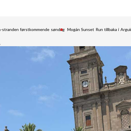
in-stranden førstkommende søndag
Mogán Sunset Run tillbaka i Argu
a