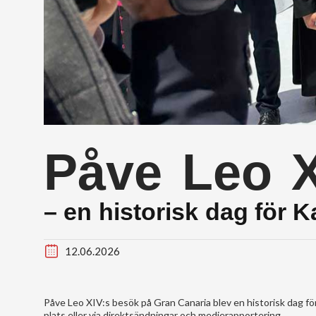
Påve Leo X
– en historisk dag för 
12.06.2026
Påve Leo XIV:s besök på Gran Canaria blev en historisk dag fö
plats eller via direktsändningar och medierapportering.