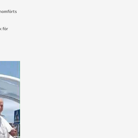
enomförts
k för