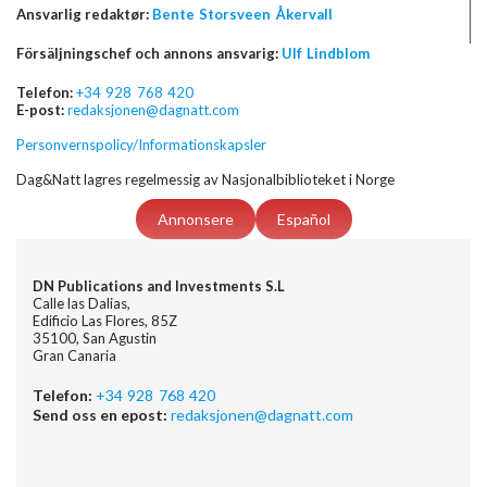
Ansvarlig redaktør:
Bente Storsveen Åkervall
Försäljningschef och annons ansvarig:
Ulf Lindblom
Telefon:
+34 928 768 420
E-post:
redaksjonen@dagnatt.com
Personvernspolicy/Informationskapsler
Dag&Natt lagres regelmessig av Nasjonalbiblioteket i Norge
Annonsere
Español
DN Publications and Investments S.L
Calle las Dalias,
Edificio Las Flores, 85Z
35100, San Agustin
Gran Canaria
Telefon:
+34 928 768 420
Send oss en epost:
redaksjonen@dagnatt.com