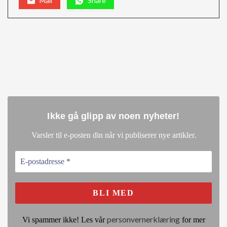
Mail
Share
Ikke gå glipp av noen nyheter
!
.
Varsler til e-posten din når vi publiserer nye artikler
personvernerklæring
Vi spammer ikke! Les vår
for mer