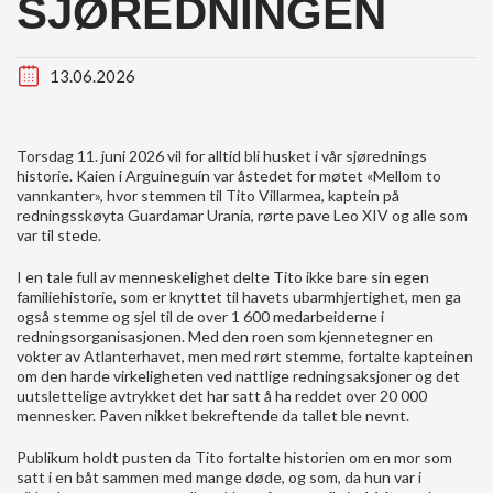
SJØREDNINGEN
13.06.2026
Torsdag 11. juni 2026 vil for alltid bli husket i vår sjørednings
historie. Kaien i Arguineguín var åstedet for møtet «Mellom to
vannkanter», hvor stemmen til Tito Villarmea, kaptein på
redningsskøyta Guardamar Urania, rørte pave Leo XIV og alle som
var til stede.
I en tale full av menneskelighet delte Tito ikke bare sin egen
familiehistorie, som er knyttet til havets ubarmhjertighet, men ga
også stemme og sjel til de over 1 600 medarbeiderne i
redningsorganisasjonen. Med den roen som kjennetegner en
vokter av Atlanterhavet, men med rørt stemme, fortalte kapteinen
om den harde virkeligheten ved nattlige redningsaksjoner og det
uutslettelige avtrykket det har satt å ha reddet over 20 000
mennesker. Paven nikket bekreftende da tallet ble nevnt.
Publikum holdt pusten da Tito fortalte historien om en mor som
satt i en båt sammen med mange døde, og som, da hun var i