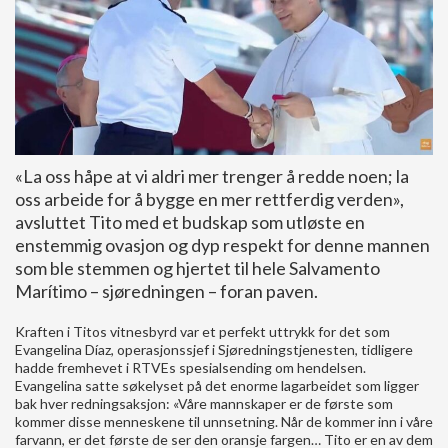
«La oss håpe at vi aldri mer trenger å redde noen; la
oss arbeide for å bygge en mer rettferdig verden»,
avsluttet Tito med et budskap som utløste en
enstemmig ovasjon og dyp respekt for denne mannen
som ble stemmen og hjertet til hele Salvamento
Marítimo – sjøredningen – foran paven.
Kraften i Titos vitnesbyrd var et perfekt uttrykk for det som
Evangelina Díaz, operasjonssjef i Sjøredningstjenesten, tidligere
hadde fremhevet i RTVEs spesialsending om hendelsen.
Evangelina satte søkelyset på det enorme lagarbeidet som ligger
bak hver redningsaksjon: «Våre mannskaper er de første som
kommer disse menneskene til unnsetning. Når de kommer inn i våre
farvann, er det første de ser den oransje fargen… Tito er en av dem