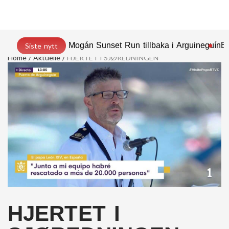
Mogán Sunset Run tillbaka i Arguineguín
En
Siste nytt
Home
Aktuelle
HJERTET I SJØREDNINGEN
HJERTET I