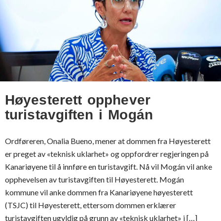
Høyesterett opphever
turistavgiften i Mogán
Ordføreren, Onalia Bueno, mener at dommen fra Høyesterett
er preget av «teknisk uklarhet» og oppfordrer regjeringen på
Kanariøyene til å innføre en turistavgift. Nå vil Mogán vil anke
opphevelsen av turistavgiften til Høyesterett. Mogán
kommune vil anke dommen fra Kanariøyene høyesterett
(TSJC) til Høyesterett, ettersom dommen erklærer
turistavgiften ugyldig på grunn av «teknisk uklarhet» i […]