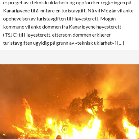
er preget av «teknisk uklarhet» og oppfordrer regjeringen på
Kanariøyene til å innføre en turistavgift. Nå vil Mogán vil anke
opphevelsen av turistavgiften til Høyesterett. Mogán
kommune vil anke dommen fra Kanariøyene høyesterett
(TSJC) til Høyesterett, ettersom dommen erklærer
turistavgiften ugyldig på grunn av «teknisk uklarhet» i […]