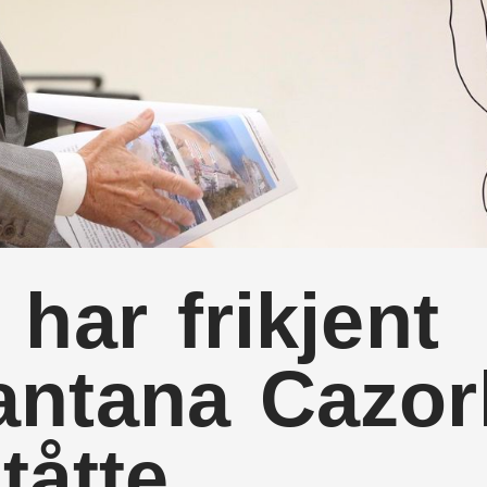
 har frikjent
antana Cazor
tåtte