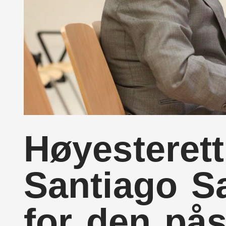
Høyesterett
Santiago S
for den pås