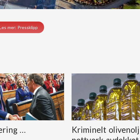
Les mer: Pressklipp
ering …
Kriminelt olivenolj
nettverk avdekket