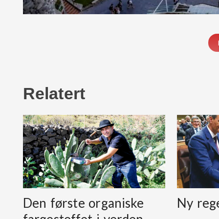
Relatert
Den første organiske
Ny reg
fargestoffet i verden,…