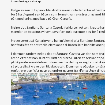
investerings selskap.
Ifølge avisen El Español ble straffesaken innledet etter at Santi
for å ha tilegnet seg båten, som formelt var registrert i navnet t
på timesharing med base på Gran Canaria.
Ifølge det Santiago Santana Cazorla forklarte i retten, kjøpte h
manglende betaling av havneavgifter, og bestemte seg for å regis
Høyesterett på Kanariøyene har imidlertid gitt Santiago Santana
har fastslått at det reelle eierskapet til båten ikke har blitt ane
I dommen understrekes det at Santana Cazorla var den som brukt
årene etter at han sluttet i Anfi del Mar SL, uten at selskapet 
påfølgende anmeldelsen. I dommen ble det også sagt at det ikke k
så plutselig å kreve den tilbakebetalt. Dommerne påpeker også a
registrere den i sitt navn og endret navnet fra «Fénix Uno» til «Le