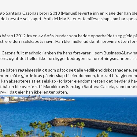
ago Santana Cazorlas bror i 2018 (Manuel) leverte inn en klage der han bl
il det nevnte selskapet. Anfi del Mar SL er et familieselskap som har spesi
an båten i 2012 fra en av Anfis kunder som hadde opparbeidet seg gjeld p
trere den i selskapets navn. Han ble imidlertid dømt i provinsretten for
 Cazorla fullt medhold i anken fra hans forsvarer – som Business&Law ha
rkjent, og at det heller ikke foreligger bedrageri fra forretningsmannens si
e båten regelmessig og som påtok seg alle vedlikeholdskostnadene, sel
på noen måte gjorde krav på eierskap til eiendommen, bortsett fra gjenno
an aksepteres at et selskap «forlater eiendomsretten det hevder å ha» i
t båten ble overført til Marokko av Santiago Santana Cazorla, som forsø
ry». I dag eier han ikke lenger båten.