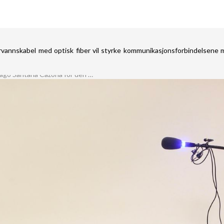
rvannskabel med optisk fiber vil styrke kommunikasjonsforbindelsene 
Høyesterett har frikjent Santiago Santana Cazorla for den påståtte tilegnelsen av en båt knyttet til Anfi del Mar