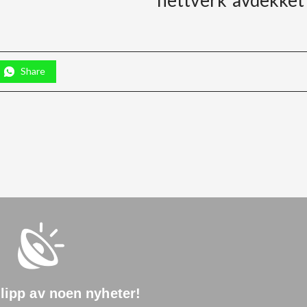
Share
glipp av noen nyheter
!