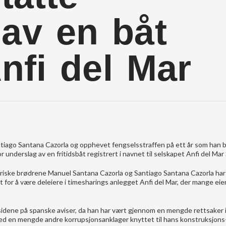
 av en båt
Anfi del Mar
iago Santana Cazorla og opphevet fengselsstraffen på ett år som han b
underslag av en fritidsbåt registrert i navnet til selskapet Anfi del Mar 
ariske brødrene Manuel Santana Cazorla og Santiago Santana Cazorla har
 for å være deleiere i timesharings anlegget Anfi del Mar, der mange eie
sidene på spanske aviser, da han har vært gjennom en mengde rettsaker 
med en mengde andre korrupsjonsanklager knyttet til hans konstruksjons