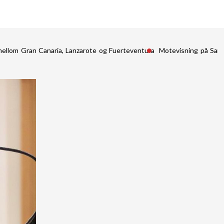
mellom Gran Canaria, Lanzarote og Fuerteventura
Motevisning på San