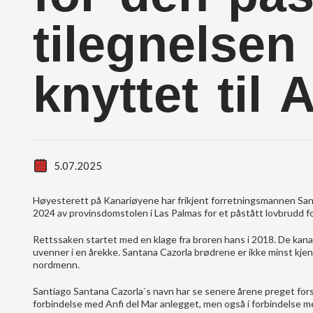
tilegnelsen
knyttet til 
5.07.2025
Høyesterett på Kanariøyene har frikjent forretningsmannen Sant
2024 av provinsdomstolen i Las Palmas for et påstått lovbrudd for 
Rettssaken startet med en klage fra broren hans i 2018. De kan
uvenner i en årekke. Santana Cazorla brødrene er ikke minst kjent
nordmenn.
Santiago Santana Cazorla`s navn har se senere årene preget for
forbindelse med Anfi del Mar anlegget, men også i forbindelse 