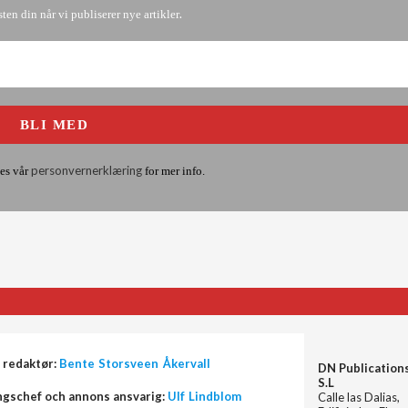
.
sten din når vi publiserer nye artikler
personvernerklæring
es vår
for mer info.
 redaktør:
Bente Storsveen Åkervall
DN Publication
S.L
ngschef och annons ansvarig:
Ulf Lindblom
Calle las Dalias,