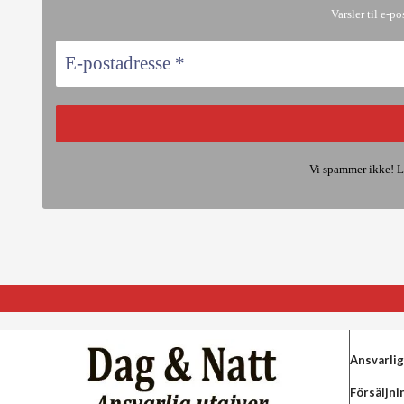
Varsler til e-po
Vi spammer ikke! L
Ansvarlig
Försäljni