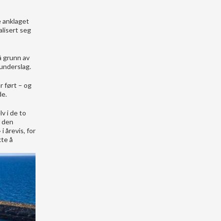
e anklaget
alisert seg
å grunn av
 underslag.
r ført – og
de.
v i de to
m den
 årevis, for
kte å