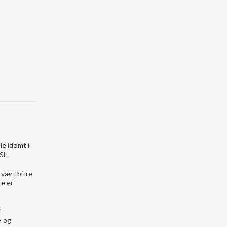
le idømt i
SL.
 vært bitre
re er
i
- og