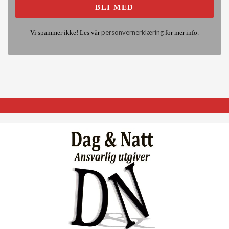
personvernerklæring
Vi spammer ikke! Les vår
for mer info.