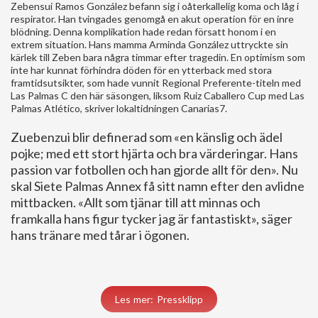
Zebensui Ramos González befann sig i oåterkallelig koma och låg i
respirator. Han tvingades genomgå en akut operation för en inre
blödning. Denna komplikation hade redan försatt honom i en
extrem situation. Hans mamma Arminda González uttryckte sin
kärlek till Zeben bara några timmar efter tragedin. En optimism som
inte har kunnat förhindra döden för en ytterback med stora
framtidsutsikter, som hade vunnit Regional Preferente-titeln med
Las Palmas C den här säsongen, liksom Ruiz Caballero Cup med Las
Palmas Atlético, skriver lokaltidningen Canarias7.
Zuebenzui blir definerad som «en känslig och ädel
pojke; med ett stort hjärta och bra värderingar. Hans
passion var fotbollen och han gjorde allt för den». Nu
skal Siete Palmas Annex få sitt namn efter den avlidne
mittbacken. «Allt som tjänar till att minnas och
framkalla hans figur tycker jag är fantastiskt», säger
hans tränare med tårar i ögonen.
Les mer: Pressklipp