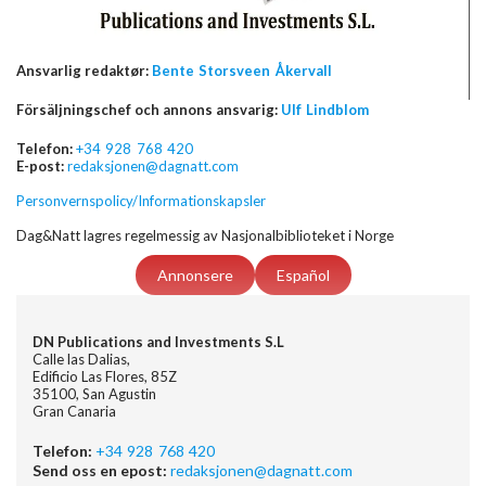
Ansvarlig redaktør:
Bente Storsveen Åkervall
Försäljningschef och annons ansvarig:
Ulf Lindblom
Telefon:
+34 928 768 420
E-post:
redaksjonen@dagnatt.com
Personvernspolicy/Informationskapsler
Dag&Natt lagres regelmessig av Nasjonalbiblioteket i Norge
Annonsere
Español
DN Publications and Investments S.L
Calle las Dalias,
Edificio Las Flores, 85Z
35100, San Agustin
Gran Canaria
Telefon:
+34 928 768 420
Send oss en epost:
redaksjonen@dagnatt.com