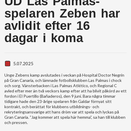
UD Las Palmas-
spelaren Zeben har
avlidit efter 16
dagar i koma
5.07.2025
Unge Zebens kamp avslutades i veckan på Hospital Doctor Negrín
på Gran Canaria, och lämnade fotbollsklubben Las Palmas i chock
och sorg. Vänsterbacken i Las Palmas Atlético, och Regional C
avled efter mer än två veckors kamp efter att ha blivit påkörd av ett
fordon i El Puertillo (Bañaderos), den 9 juni. Bara några timmar
tidigare hade den 23-årige spelaren från Galdar förnyat sitt
kontrakt, och berättat för klubbens utbildnings- och
rekryteringsansvarige att hans dröm var att spela och lyckas på
Gran Canaria. ”Jag kommer att spela här hemma”, sa han till klubben
och pressen.