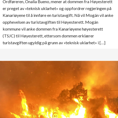
Ordføreren, Onalia Bueno, mener at dommen fra Høyesterett
er preget av «teknisk uklarhet» og oppfordrer regjeringen på
Kanariøyene til å innføre en turistavgift. Nå vil Mogán vil anke
opphevelsen av turistavgiften til Høyesterett. Mogán
kommune vil anke dommen fra Kanariøyene høyesterett
(TSJC) til Høyesterett, ettersom dommen erklærer
turistavgiften ugyldig på grunn av «teknisk uklarhet» i […]