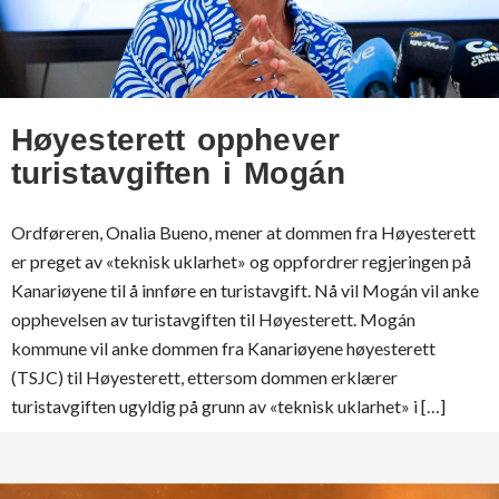
Høyesterett opphever
turistavgiften i Mogán
Ordføreren, Onalia Bueno, mener at dommen fra Høyesterett
er preget av «teknisk uklarhet» og oppfordrer regjeringen på
Kanariøyene til å innføre en turistavgift. Nå vil Mogán vil anke
opphevelsen av turistavgiften til Høyesterett. Mogán
kommune vil anke dommen fra Kanariøyene høyesterett
(TSJC) til Høyesterett, ettersom dommen erklærer
turistavgiften ugyldig på grunn av «teknisk uklarhet» i […]