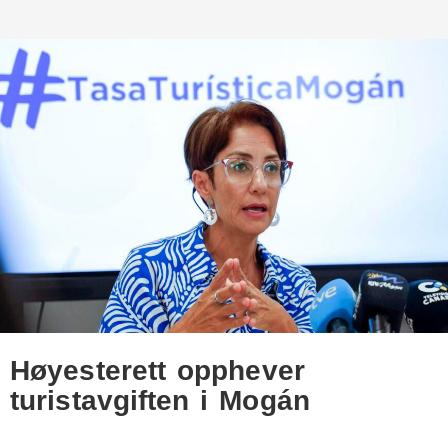
Høyesterett opphever
turistavgiften i Mogán