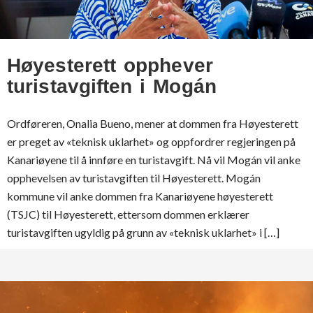
Høyesterett opphever
turistavgiften i Mogán
Ordføreren, Onalia Bueno, mener at dommen fra Høyesterett
er preget av «teknisk uklarhet» og oppfordrer regjeringen på
Kanariøyene til å innføre en turistavgift. Nå vil Mogán vil anke
opphevelsen av turistavgiften til Høyesterett. Mogán
kommune vil anke dommen fra Kanariøyene høyesterett
(TSJC) til Høyesterett, ettersom dommen erklærer
turistavgiften ugyldig på grunn av «teknisk uklarhet» i […]