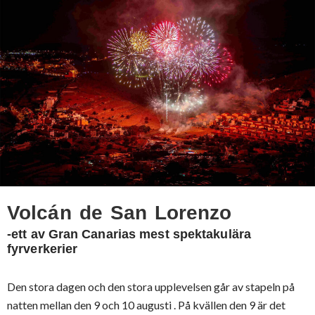
Volcán de San Lorenzo
-ett av Gran Canarias mest spektakulära
fyrverkerier
Den stora dagen och den stora upplevelsen går av stapeln på
natten mellan den 9 och 10 augusti . På kvällen den 9 är det