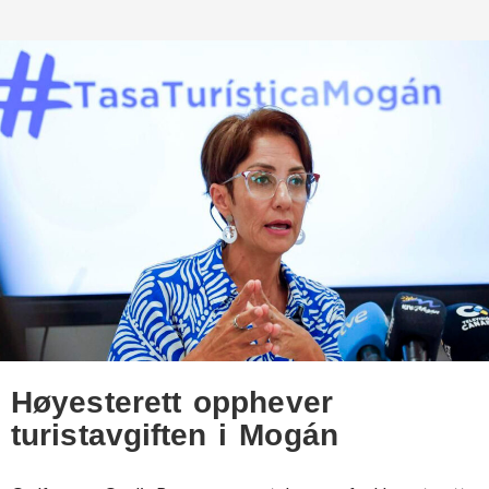
Høyesterett opphever
turistavgiften i Mogán