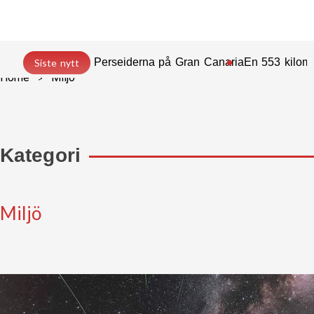
Perseiderna på Gran Canaria
En 553 kilome
Siste nytt
Home
Miljö
Kategori
Miljö