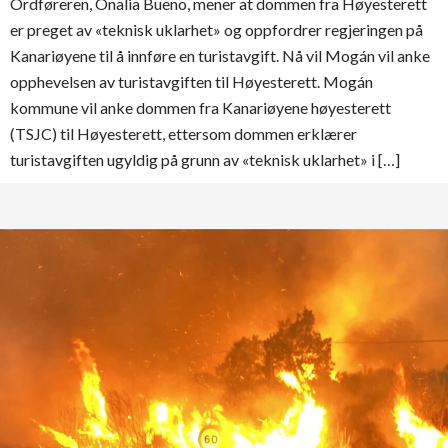
Ordføreren, Onalia Bueno, mener at dommen fra Høyesterett
er preget av «teknisk uklarhet» og oppfordrer regjeringen på
Kanariøyene til å innføre en turistavgift. Nå vil Mogán vil anke
opphevelsen av turistavgiften til Høyesterett. Mogán
kommune vil anke dommen fra Kanariøyene høyesterett
(TSJC) til Høyesterett, ettersom dommen erklærer
turistavgiften ugyldig på grunn av «teknisk uklarhet» i […]