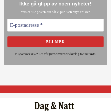
Ikke gå glipp av noen nyheter
!
.
Varsler til e-posten din når vi publiserer nye artikler
personvernerklæring
Vi spammer ikke! Les vår
for mer info.