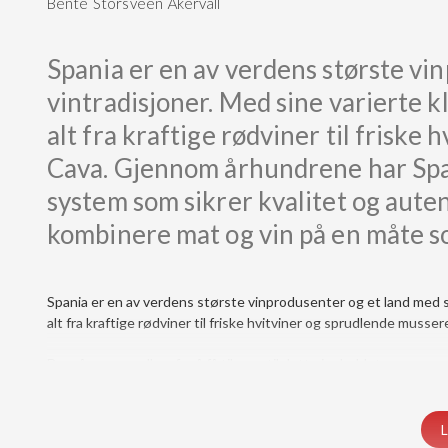
Bente Storsveen Åkervall
Spania er en av verdens største vi
vintradisjoner. Med sine varierte 
alt fra kraftige rødviner til frisk
Cava. Gjennom århundrene har Spania
system som sikrer kvalitet og autent
kombinere mat og vin på en måte s
Spania er en av verdens største vinprodusenter og et land med st
alt fra kraftige rødviner til friske hvitviner og sprudlende musse
Du må være medlem for å få tilgang til dette innholdet.
Vis medlemsnivåer
Logg inn her
L