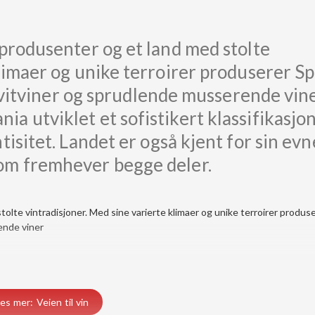
nprodusenter og et land med stolte
klimaer og unike terroirer produserer S
e hvitviner og sprudlende musserende vi
 utviklet et sofistikert klassifikasjon
isitet. Landet er også kjent for sin evne
om fremhever begge deler.
olte vintradisjoner. Med sine varierte klimaer og unike terroirer produs
rende viner
es mer: Veien til vin