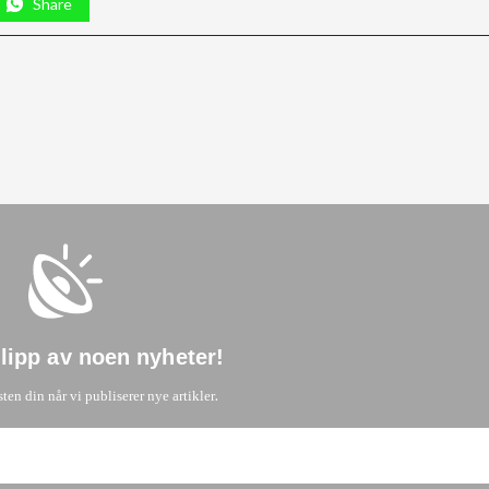
Share
glipp av noen nyheter
!
.
sten din når vi publiserer nye artikler