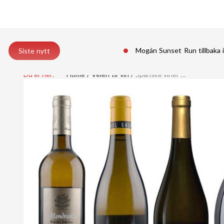
Mogán Sunset Run tillbaka 
Siste nytt
Du er her:
Home
Veien til vin
Spanske viner …