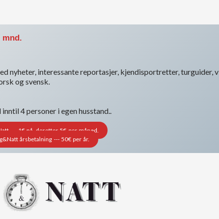
. mnd.
d nyheter, interessante reportasjer, kjendisportretter, turguider, vi
norsk og svensk.
nntil 4 personer i egen husstand..
t --- 1€ nå, deretter 5€ per måned.
Natt årsbetalning --- 50€ per år.