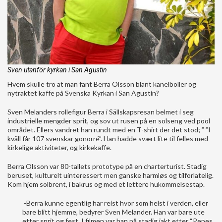
Sven utanför kyrkan i San Agustin
Hvem skulle tro at man fant Berra Olsson blant kanelboller og
nytraktet kaffe på Svenska Kyrkan i San Agustín?
Sven Melanders rollefigur Berra i Sällskapsresan belmet i seg
industrielle mengder sprit, og sov ut rusen på en solseng ved pool
området. Ellers vandret han rundt med en T-shirt der det stod; ” ”I
kväll får 107 svenskar gonorré”. Han hadde svært lite til felles med
kirkelige aktiviteter, og kirkekaffe.
Berra Olsson var 80-tallets prototype på en charterturist. Stadig
beruset, kulturelt uinteressert men ganske harmløs og tilforlatelig.
Kom hjem solbrent, i bakrus og med et lettere hukommelsestap.
-Berra kunne egentlig har reist hvor som helst i verden, eller
bare blitt hjemme, bedyrer Sven Melander. Han var bare ute
etter sprit og fest. I filmen var han på stadig jakt etter “Pepes