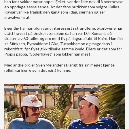
han fant vakker natur oppe i fjellet, var det ikke nok til å overbevise
en oppdagelsesreisende. At det fans butikker som solgte Kalles
Kaviar var like tragisk den gang som i dag, sier han og ser
gravalvorlig ut.
Egentlig har han aldri vært interessert i strandferie. Storbyene har
stått høyest på ønskelisten. Som da han var DJ i Romania på
slutten av 60-tallet og dro med fly på dagsutflukt til Kairo. Han fikk
se Sfinksen, Pyramidene i Giza, Tutankhamon og magedans i
rekordfart, før flyet gikk tilbake samme kveld. Ellers er det som for
Pippis pappa, ”Söderhavet” som lokker han mest!
Med andre ord er Sven Melander så langt fra sin meget kjente
rollefigur Berre som det går å komme.