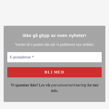
Ikke gå glipp av noen nyheter
!
.
Varsler til e-posten din når vi publiserer nye artikler
personvernerklæring
Vi spammer ikke! Les vår
for mer
info.