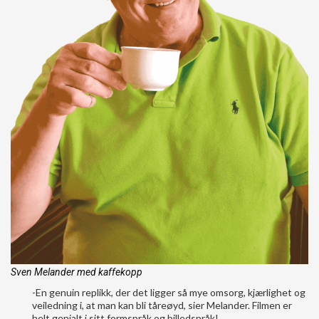
Sven Melander med kaffekopp
-En genuin replikk, der det ligger så mye omsorg, kjærlighet og
veiledning i, at man kan bli tåreøyd, sier Melander. Filmen er
helt genialt i sitt formspråk og billedspråk!