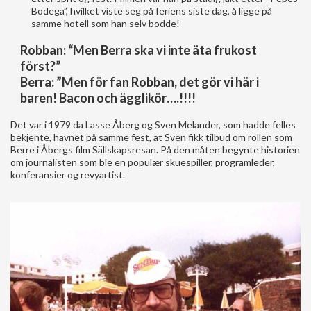
Bodega”, hvilket viste seg på feriens siste dag, å ligge på
samme hotell som han selv bodde!
Robban: “Men Berra ska vi inte äta frukost
först?”
Berra: ”Men för fan Robban, det gör vi här i
baren! Bacon och ägglikör….!!!!
Det var i 1979 da Lasse Åberg og Sven Melander, som hadde felles
bekjente, havnet på samme fest, at Sven fikk tilbud om rollen som
Berre i Åbergs film Sällskapsresan. På den måten begynte historien
om journalisten som ble en populær skuespiller, programleder,
konferansier og revyartist.