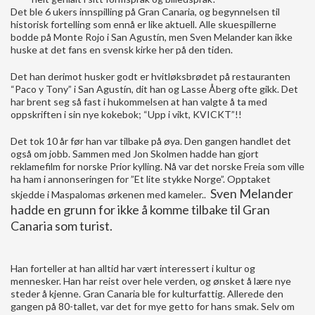
Det ble 6 ukers innspilling på Gran Canaria, og begynnelsen til
historisk fortelling som ennå er like aktuell. Alle skuespillerne
bodde på Monte Rojo i San Agustín, men Sven Melander kan ikke
huske at det fans en svensk kirke her på den tiden.
Det han derimot husker godt er hvitløksbrødet på restauranten
“Paco y Tony” i San Agustín, dit han og Lasse Åberg ofte gikk. Det
har brent seg så fast i hukommelsen at han valgte å ta med
oppskriften i sin nye kokebok; “Upp i vikt, KVICKT”!!
Det tok 10 år før han var tilbake på øya. Den gangen handlet det
også om jobb. Sammen med Jon Skolmen hadde han gjort
reklamefilm for norske Prior kylling. Nå var det norske Freia som ville
ha ham i annonseringen for ”Et lite stykke Norge”. Opptaket
Sven Melander
skjedde i Maspalomas ørkenen med kameler..
hadde en grunn for ikke å komme tilbake til Gran
Canaria som turist.
Han forteller at han alltid har vært interessert i kultur og
mennesker. Han har reist over hele verden, og ønsket å lære nye
steder å kjenne. Gran Canaria ble for kulturfattig. Allerede den
gangen på 80-tallet, var det for mye getto for hans smak. Selv om