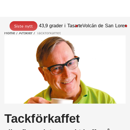
43,9 grader i Tasarte
Volcán de San Lorenz
Siste nytt
Home
Artikler
Tackförkaffet
Tackförkaffet