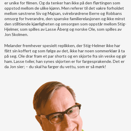
er unike for filmen. Og da tenker han ikke på den flørtingen som
oppstod mellom de ulike kjønn. Men referer til det vakre forholdet
mellom søstrene Siv og Majsan, svirebrødrene Berre og Robbans
omsorg for hverandre, den spanske familierelasjonen og ikke minst
den stilltiende kjærligheten og omsorgen som oppstår mellom Stig-
Hjelmer, som spilles av Lasse Åberg og norske Ole, som spilles av
Jon Skolmen.
Melander fremhever spesielt replikken, der Stig-Helmer ikke har
fått sin koffert og som følge av det, ikke har noen sommerklær å ta
på seg. Ole drar fram et par shorts og en skjorte fra sin veske og gir
ham. Lasse tviler, han synes skjorten er for fargesprakende. Det er
da Jon sier; – du skal ha farger du vettu, som er så mørk!