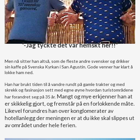
”-Jag tyckte det var hemskt her!!”
Men nå sitter han altså, som de fleste andre svensker og drikker
sin kaffe på Svenska Kyrkan i San Agustín. Gode venner har klart å
lokke ham ned.
Han har brukt tiden til å vandre rundt på gamle trakter og med
skrekk og fasinasjon sett med egne øyne hvordan turistområdene
Mangt og mye erkjenner han at
har forandret seg på 35 år.
er skikkelig gjort, og fremstår på en forlokkende måte.
Likevel forundres han over konglomerater av
hotellanlegg der meningen er at du ikke skal slippes ut
av området under hele ferien.