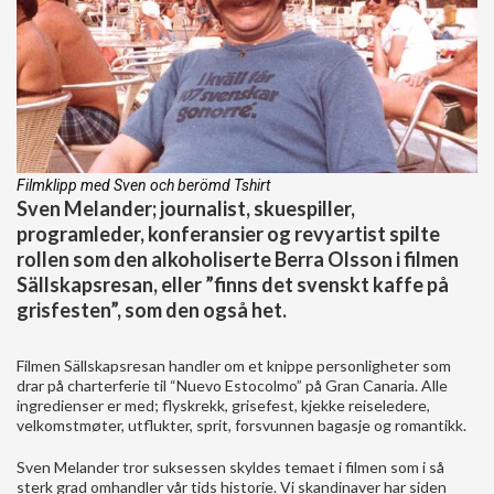
Filmklipp med Sven och berömd Tshirt
Sven Melander; journalist, skuespiller,
programleder, konferansier og revyartist spilte
rollen som den alkoholiserte Berra Olsson i filmen
Sällskapsresan, eller ”finns det svenskt kaffe på
grisfesten”, som den også het.
Filmen Sällskapsresan handler om et knippe personligheter som
drar på charterferie til “Nuevo Estocolmo” på Gran Canaria. Alle
ingredienser er med; flyskrekk, grisefest, kjekke reiseledere,
velkomstmøter, utflukter, sprit, forsvunnen bagasje og romantikk.
Sven Melander tror suksessen skyldes temaet i filmen som i så
sterk grad omhandler vår tids historie. Vi skandinaver har siden