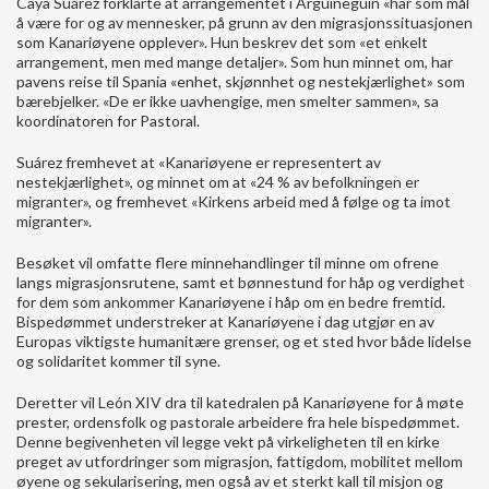
Caya Suárez forklarte at arrangementet i Arguineguín «har som mål
å være for og av mennesker, på grunn av den migrasjonssituasjonen
som Kanariøyene opplever». Hun beskrev det som «et enkelt
arrangement, men med mange detaljer». Som hun minnet om, har
pavens reise til Spania «enhet, skjønnhet og nestekjærlighet» som
bærebjelker. «De er ikke uavhengige, men smelter sammen», sa
koordinatoren for Pastoral.
Suárez fremhevet at «Kanariøyene er representert av
nestekjærlighet», og minnet om at «24 % av befolkningen er
migranter», og fremhevet «Kirkens arbeid med å følge og ta imot
migranter».
Besøket vil omfatte flere minnehandlinger til minne om ofrene
langs migrasjonsrutene, samt et bønnestund for håp og verdighet
for dem som ankommer Kanariøyene i håp om en bedre fremtid.
Bispedømmet understreker at Kanariøyene i dag utgjør en av
Europas viktigste humanitære grenser, og et sted hvor både lidelse
og solidaritet kommer til syne.
Deretter vil León XIV dra til katedralen på Kanariøyene for å møte
prester, ordensfolk og pastorale arbeidere fra hele bispedømmet.
Denne begivenheten vil legge vekt på virkeligheten til en kirke
preget av utfordringer som migrasjon, fattigdom, mobilitet mellom
øyene og sekularisering, men også av et sterkt kall til misjon og