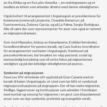
en fra Afrika og en fra Latin-Amerika –, en redningsmann og et
medlem av kirken som arbeider direkte med denne virkeligheten.
Også invitert til arrangementet i Arguineguín er presidentene for
kommunestyrene på Lanzarote, Oswaldo Betancor; på
Fuerteventura, Dolores García; og på La Palma, Sergio Rodríguez.
Alle vil være der som representanter for øyer som også er rammet
av migrasjonsdramaet.
Som José Mazuelos, biskop av Kanariøyene, Enélida Hernández,
hovedkoordinator for pavens besøk, og Caya Suárez, koordinator
for arrangementet ved kaien i Arguineguín, fremhevet på
pressekonferansen, har besøket en «dyp pastoral, sosial og
menneskelig betydning som vil sette fokus på migranternes
verdighet og på den kirkelige virkeligheten på øyene».
Symbolet på migrasjonen
Pave Leo XIV vil innlede sitt opphold på Gran Canaria med et
besøk til kaien i Arguineguín, et sted som har blitt et symbol på
migrasjonssituasjonen på øygruppen. Der vil han møte migranter,
frivillige, fagpersoner og institusjoner som arbeider i frontlinjen
med mottak og omsorg for migranter, i en gest som bispedømmet
anser som «av dyp symbolsk, profetisk og evangelisk verdi».