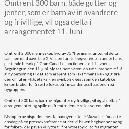
Omtrent 300 barn, både gutter og
jenter, som er barn av innvandrere
og frivillige, vil også delta i
arrangementet 11. Juni
Omtrent 2 000 mennesker, hvorav 75 % er immigranter, vil delta
sammen med pave Leo XIV i den første begivenheten under hans
pastorale besøk på Gran Canaria, som finner sted i havnen i
Arguineguín den 11. juni. Møtet, som varer i en time, har som mål å
gi ny betydning til det som er kjent som «skammens kai» og gjøre
den om til en «håpets kai», en symbolsk gest som den katolske
kirken bruker for å sette fokus på innvandringssituasjonen på
øygruppen.
Omtrent 300 barn, barn av migranter og frivillige, vil også delta på
arrangementet og spille en fremtredende rolle i seremonien.
Biskopen av bispedømmet Kanariøyene, José Mazuelos, forklarte
onsdag på en pressekonferanse at det vil bli «en begivenhet av og
for folket», der paven vil lytte til fire vitnesbyrd: to fra migranter –