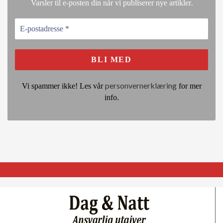
.
Varsler til e-posten din når vi publiserer nye artikler
personvernerklæring
Vi spammer ikke! Les vår
for mer
info.