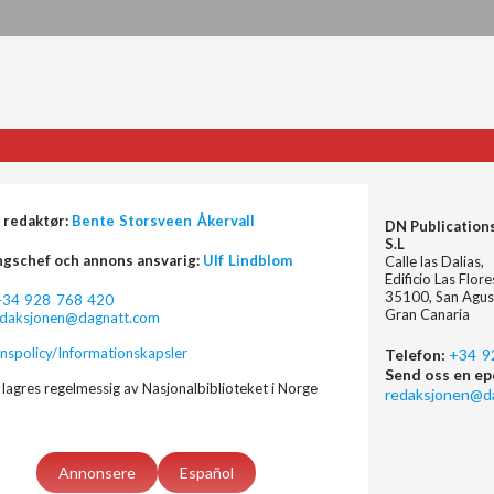
 redaktør:
Bente Storsveen Åkervall
DN Publication
S.L
ngschef och annons ansvarig:
Ulf Lindblom
Calle las Dalias,
Edificio Las Flor
35100, San Agus
+34 928 768 420
Gran Canaria
edaksjonen@dagnatt.com
nspolicy/Informationskapsler
Telefon:
+34 9
Send oss en ep
lagres regelmessig av Nasjonalbiblioteket i Norge
redaksjonen@d
Annonsere
Español