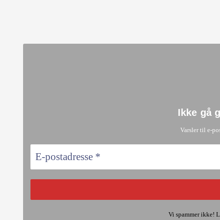
Ikke gå 
Varsler til e-po
Vi spammer ikke! L