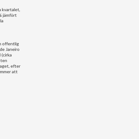
 kvartalet,
% jämfört
la
 offentlig
 de Janeiro
 (cirka
sten
aget, efter
ommer att