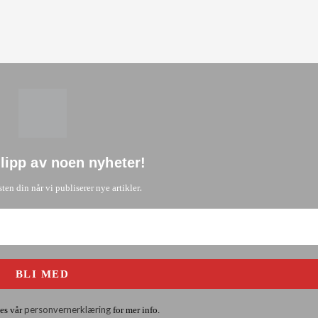
glipp av noen nyheter
!
.
sten din når vi publiserer nye artikler
personvernerklæring
es vår
for mer info.