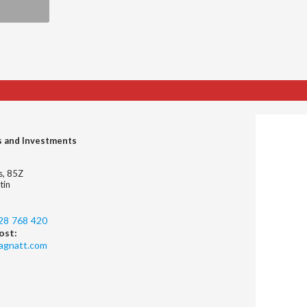
s and Investments
es, 85Z
tin
28 768 420
ost:
agnatt.com