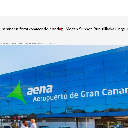
in-stranden førstkommende søndag
Mogán Sunset Run tillbaka i Argu
Aena tjänade 329,4 miljoner euro under första kvartalet tack vare att passagerarna istället reste med flyg efter tågolyckan i Adamuz