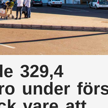
de 329,4
ro under för
ck vare att