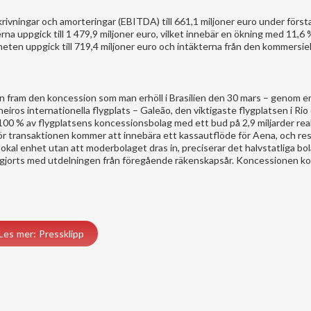
rivningar och amorteringar (EBITDA) till 661,1 miljoner euro under första
na uppgick till 1 479,9 miljoner euro, vilket innebär en ökning med 11,6 
eten uppgick till 719,4 miljoner euro och intäkterna från den kommersiel
n fram den koncession som man erhöll i Brasilien den 30 mars – genom en
iros internationella flygplats – Galeão, den viktigaste flygplatsen i Rio
100 % av flygplatsens koncessionsbolag med ett bud på 2,9 miljarder real
 för transaktionen kommer att innebära ett kassautflöde för Aena, och re
kal enhet utan att moderbolaget dras in, preciserar det halvstatliga bol
har gjorts med utdelningen från föregående räkenskapsår. Koncessionen k
Les mer: Pressklipp