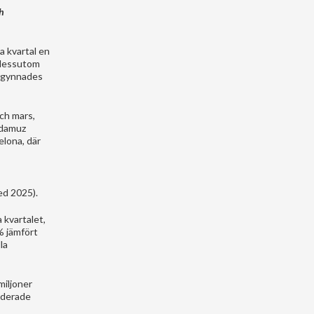
ch
a kvartal en
 dessutom
et gynnades
och mars,
Adamuz
elona, där
ed 2025).
 kvartalet,
% jämfört
la
miljoner
liderade