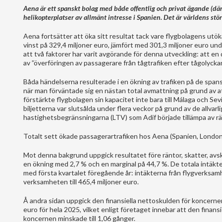
Aena är ett spanskt bolag med både offentlig och privat ägande (där 
helikopterplatser av allmänt intresse i Spanien. Det är världens stö
Aena fortsätter att öka sitt resultat tack vare flygbolagens utö
vinst på 329,4 miljoner euro, jämfört med 301,3 miljoner euro 
att två faktorer har varit avgörande för denna utveckling: att en 
av ”överföringen av passagerare från tågtrafiken efter tågolyckan
Båda händelserna resulterade i en ökning av trafiken på de spansk
när man förväntade sig en nästan total avmattning på grund av a
förstärkte flygbolagen sin kapacitet inte bara till Málaga och Sev
biljetterna var slutsålda under flera veckor på grund av de allvarli
hastighetsbegränsningarna (LTV) som Adif började tillämpa av räd
Totalt sett ökade passagerartrafiken hos Aena (Spanien, London-
Mot denna bakgrund uppgick resultatet före räntor, skatter, avsk
en ökning med 2,7 % och en marginal på 44,7 %. De totala intäkter
med första kvartalet föregående år: intäkterna från flygverksamh
verksamheten till 465,4 miljoner euro.
Å andra sidan uppgick den finansiella nettoskulden för koncernen,
euro för hela 2025, vilket enligt företaget innebar att den finan
koncernen minskade till 1,06 gånger.