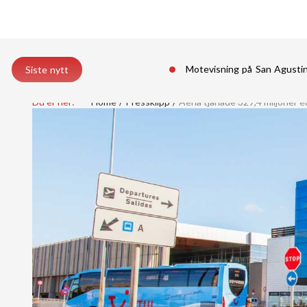
Motevisning på San Agust
Siste nytt
Du er her:
Home
Pressklipp