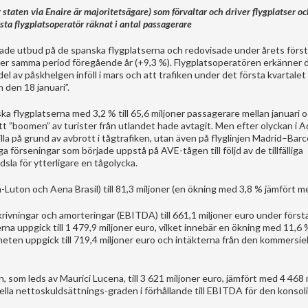
staten via Enaire är majoritetsägare) som förvaltar och driver flygplatser o
rsta flygplatsoperatör räknat i antal passagerare
kade utbud på de spanska flygplatserna och redovisade under årets först
under samma period föregående år (+9,3 %). Flygplatsoperatören erkänner
del av påskhelgen inföll i mars och att trafiken under det första kvartal
 den 18 januari”.
a flygplatserna med 3,2 % till 65,6 miljoner passagerare mellan januari 
tt ”boomen” av turister från utlandet hade avtagit. Men efter olyckan i 
illa på grund av avbrott i tågtrafiken, utan även på flyglinjen Madrid–Barc
ga förseningar som började uppstå på AVE-tågen till följd av de tillfälliga
sla för ytterligare en tågolycka.
Luton och Aena Brasil) till 81,3 miljoner (en ökning med 3,8 % jämfört m
rivningar och amorteringar (EBITDA) till 661,1 miljoner euro under första
na uppgick till 1 479,9 miljoner euro, vilket innebär en ökning med 11,6 
eten uppgick till 719,4 miljoner euro och intäkterna från den kommersiel
 som leds av Maurici Lucena, till 3 621 miljoner euro, jämfört med 4 468 
siella nettoskuldsättnings-graden i förhållande till EBITDA för den konso