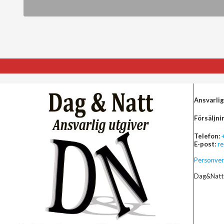
Ansvarlig
Försäljni
Telefon:
E-post:
r
Personver
Dag&Natt 