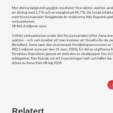
Mot denna bakgrund uppgick resultatet före räntor, skatter, avsk
en ökning med 2,7 % och en marginal på 44,7 %. De totala intäkter
med första kvartalet föregående år: intäkterna från flygverksamh
verksamheten
till 465,4 miljoner euro.
Utifrån verksamheten under det första kvartalet lyfter Aena äve
auktion – och som innebär att man kommer att förvalta Rio de Jane
(Brasilien). Aena vann den assisterade försäljningsprocessen av 
482,5 miljoner euro per den 31 mars 2026). En del av utgifterna
förväntas finansieras genom en emission av skuldpapper hos en lo
anklagelser från Ryanair om att investeringen helt och hållet 
drivas av Aena fram till maj 2039.
Relatert