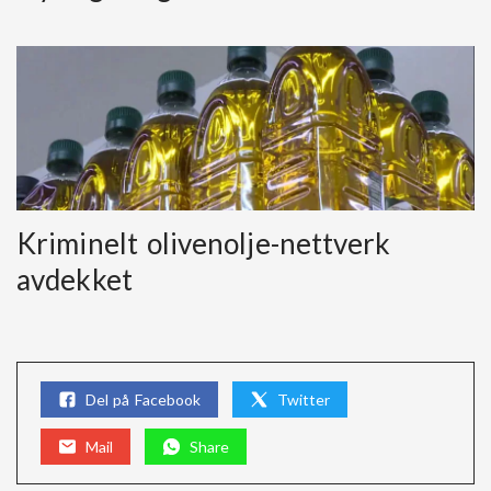
Kriminelt olivenolje-nettverk
avdekket
Del på Facebook
Twitter
Mail
Share