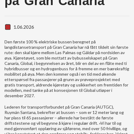
på Gran Canaria
1.06.2026
Den første 100 % elektriske bussen beregnet på
langdistansetransport på Gran Canaria har nå fått tildelt sin første
rute: den skal kjøre mellom Las Palmas og Gáldar på nordsiden av
øya. Kjøretøyet, som ble mottatt av bybusselskapet på Gran
Canaria, Global, i begynnelsen av året, blir en del av en flåte med ti
hybridbusser og en hydrogenbuss for å fremme en mer bærekraftig
mobilitet på øya. Men den kommer også i en tid med økende
etterspørsel fra passasjerer på grunn av prøveprosjektet med
gratis transport, aldrende kjøretøy og usikkerhet om fremtiden for
modellen, med tanke på at konsesjonen til Global utløper i
desember 2027.
Lederen for transportforbundet på Gran Canaria (AUTGC),
Ruymán Santana, bekrefter at bussen – som er 12 meter lang og
har plass til 65 passasjerer – allerede har bestått de første
driftstestene og vil begynne å kjøre i regulær drift. «Vi har til og
med gjennomført opplæring av sjåførene, med over 50 frivillige, og
vi har konstatert at den oppfører seg stabilt», forklarer han. Valget