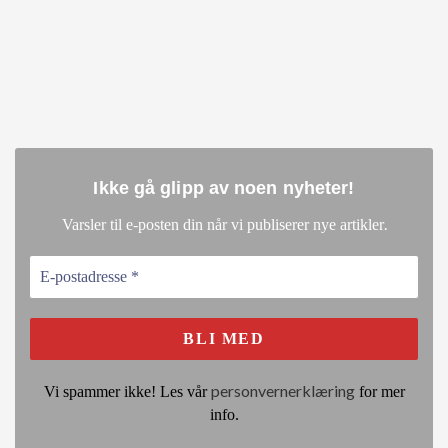
Ikke gå glipp av noen nyheter
!
.
Varsler til e-posten din når vi publiserer nye artikler
personvernerklæring
Vi spammer ikke! Les vår
for mer
info.