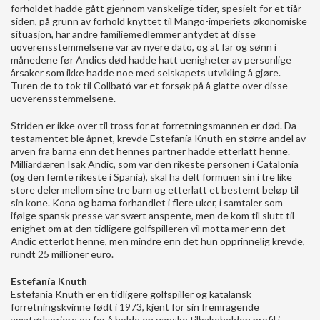
forholdet hadde gått gjennom vanskelige tider, spesielt for et tiår
siden, på grunn av forhold knyttet til Mango-imperiets økonomiske
situasjon, har andre familiemedlemmer antydet at disse
uoverensstemmelsene var av nyere dato, og at far og sønn i
månedene før Andics død hadde hatt uenigheter av personlige
årsaker som ikke hadde noe med selskapets utvikling å gjøre.
Turen de to tok til Collbató var et forsøk på å glatte over disse
uoverensstemmelsene.
Striden er ikke over til tross for at forretningsmannen er død. Da
testamentet ble åpnet, krevde Estefanía Knuth en større andel av
arven fra barna enn det hennes partner hadde etterlatt henne.
Milliardæren Isak Andic, som var den rikeste personen i Catalonia
(og den femte rikeste i Spania), skal ha delt formuen sin i tre like
store deler mellom sine tre barn og etterlatt et bestemt beløp til
sin kone. Kona og barna forhandlet i flere uker, i samtaler som
ifølge spansk presse var svært anspente, men de kom til slutt til
enighet om at den tidligere golfspilleren vil motta mer enn det
Andic etterlot henne, men mindre enn det hun opprinnelig krevde,
rundt 25 millioner euro.
Estefanía Knuth
Estefanía Knuth er en tidligere golfspiller og katalansk
forretningskvinne født i 1973, kjent for sin fremragende
amatørkarriere og for å holde en ganske tilbakeholden profil i