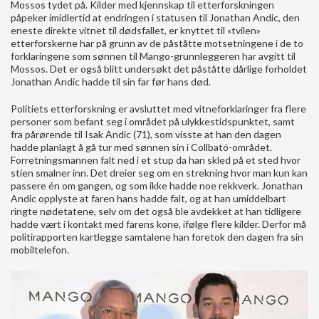
Mossos tydet på. Kilder med kjennskap til etterforskningen
påpeker imidlertid at endringen i statusen til Jonathan Andic, den
eneste direkte vitnet til dødsfallet, er knyttet til «tvilen»
etterforskerne har på grunn av de påståtte motsetningene i de to
forklaringene som sønnen til Mango-grunnleggeren har avgitt til
Mossos. Det er også blitt undersøkt det påståtte dårlige forholdet
Jonathan Andic hadde til sin far før hans død.
Politiets etterforskning er avsluttet med vitneforklaringer fra flere
personer som befant seg i området på ulykkestidspunktet, samt
fra pårørende til Isak Andic (71), som visste at han den dagen
hadde planlagt å gå tur med sønnen sin i Collbató-området.
Forretningsmannen falt ned i et stup da han skled på et sted hvor
stien smalner inn. Det dreier seg om en strekning hvor man kun kan
passere én om gangen, og som ikke hadde noe rekkverk. Jonathan
Andic opplyste at faren hans hadde falt, og at han umiddelbart
ringte nødetatene, selv om det også ble avdekket at han tidligere
hadde vært i kontakt med farens kone, ifølge flere kilder. Derfor må
politirapporten kartlegge samtalene han foretok den dagen fra sin
mobiltelefon.