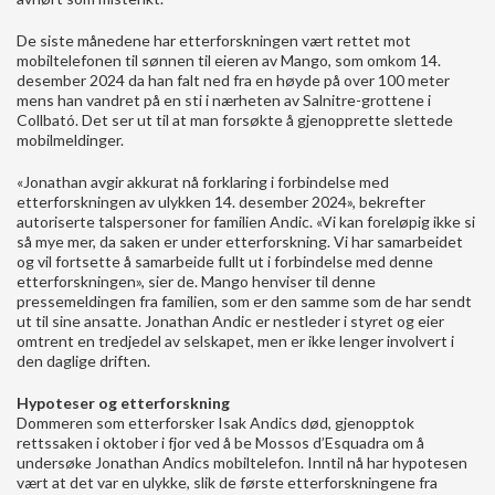
De siste månedene har etterforskningen vært rettet mot
mobiltelefonen til sønnen til eieren av Mango, som omkom 14.
desember 2024 da han falt ned fra en høyde på over 100 meter
mens han vandret på en sti i nærheten av Salnitre-grottene i
Collbató. Det ser ut til at man forsøkte å gjenopprette slettede
mobilmeldinger.
«Jonathan avgir akkurat nå forklaring i forbindelse med
etterforskningen av ulykken 14. desember 2024», bekrefter
autoriserte talspersoner for familien Andic. «Vi kan foreløpig ikke si
så mye mer, da saken er under etterforskning. Vi har samarbeidet
og vil fortsette å samarbeide fullt ut i forbindelse med denne
etterforskningen», sier de. Mango henviser til denne
pressemeldingen fra familien, som er den samme som de har sendt
ut til sine ansatte. Jonathan Andic er nestleder i styret og eier
omtrent en tredjedel av selskapet, men er ikke lenger involvert i
den daglige driften.
Hypoteser og etterforskning
Dommeren som etterforsker Isak Andics død, gjenopptok
rettssaken i oktober i fjor ved å be Mossos d’Esquadra om å
undersøke Jonathan Andics mobiltelefon. Inntil nå har hypotesen
vært at det var en ulykke, slik de første etterforskningene fra