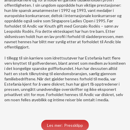
offentligheten. I sin ungdom oppnådde hun viktige prestasjoner:
hun ble spansk amatørmester i 1992 og 1993, vant medaljer i
europeiske konkurranser, deltok i internasjonale konkurranser og
oppnådde også seire som Singapore Ladies Open i 1995. Før
forholdet til Andic var Knuth gift med Gonzalo Rodés – sønn av
Leopoldo Rodés. Fra dette ekteskapet har hun tre barn. Etter
skilsmissen holdt hun en lav profil i forhold til sladderpressen, men
navnet hennes har blitt mer synlig etter at forholdet til Andic ble
offentliggjort.
I tillegg til sin karriere som idrettsutøver har Estefanía hatt flere
verv knyttet til golfverdenen, blant annet som medlem av komiteen
i det kongelige spanske golfforbundet. Hun har dessuten alltid
hatt en sterk tilknytning til eiendomsbransjen, særlig gjennom
familiebedriftene. Når det gjelder hennes forhold til media, var
Estefanía kjent for å være diskret; hun har gjort få opptredener i
pressen, unngått unødvendige overskrifter og ikke eksponert
privatlivet sitt for mye. Forholdet hennes til Andic var diskret, selv
om noen felles øyeblikk og intime reiser ble omtalt i media.
Les mer: Pressklipp