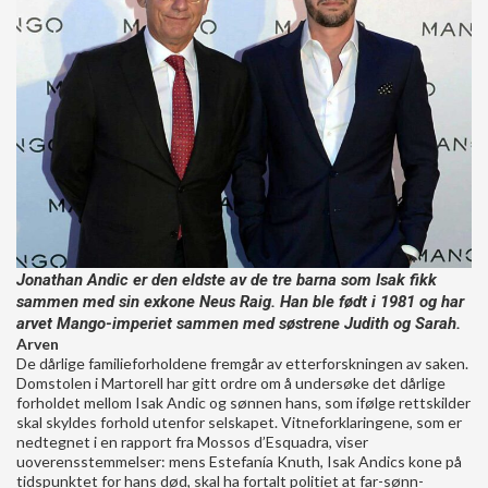
Jonathan Andic er den eldste av de tre barna som Isak fikk
sammen med sin exkone Neus Raig. Han ble født i 1981 og har
arvet Mango-imperiet sammen med søstrene Judith og Sarah.
Arven
De dårlige familieforholdene fremgår av etterforskningen av saken.
Domstolen i Martorell har gitt ordre om å undersøke det dårlige
forholdet mellom Isak Andic og sønnen hans, som ifølge rettskilder
skal skyldes forhold utenfor selskapet. Vitneforklaringene, som er
nedtegnet i en rapport fra Mossos d’Esquadra, viser
uoverensstemmelser: mens Estefanía Knuth, Isak Andics kone på
tidspunktet for hans død, skal ha fortalt politiet at far-sønn-