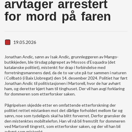
arvtager arrestert
for mord på faren
19.05.2026
Jonathan Andic, sønn av Isak Andic, grunnleggeren av Mango-
butikkjeden, ble tirsdag pågrepet av Mossos d’Esquadra (det
katalanske politiet), mistenkt for drap i forbindelse med
forretningsmannens død, da de to var ute på tur sammen i naturen
i Collbató (i Baix Llobregat) den 14. desember 2024. Politiet har ført
Jonathan Andic til politistasjonen i Martorell, hvor de har avhørt
ham, og deretter kjørt ham til tinghuset. Der vil han avgi forklaring
for dommeren som etterforsker saken.
Pågripelsen skjedde etter en omfattende etterforskning der
politiet rettet mistanken mot det dårlige forholdet mellom far og
sønn, noe som tydeligvis skal ha blitt forverret. Derfor gransker de
den mistenktes mobiltelefon. Han vil nå bli fremstilt for dommeren
ved Martorell tingrett, som etterforsker saken, og der vil han bli
avhørt som mistenkt.