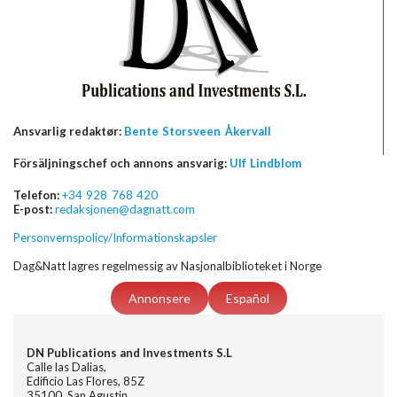
Ansvarlig redaktør:
Bente Storsveen Åkervall
Försäljningschef och annons ansvarig:
Ulf Lindblom
Telefon:
+34 928 768 420
E-post:
redaksjonen@dagnatt.com
Personvernspolicy/Informationskapsler
Dag&Natt lagres regelmessig av Nasjonalbiblioteket i Norge
Annonsere
Español
DN Publications and Investments S.L
Calle las Dalias,
Edificio Las Flores, 85Z
35100, San Agustin