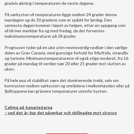
gradvis økning i temperaturen de neste dagene.
På sørkysten vil temperaturen ligge mellom 24 grader denne
mandagen og de 30 gradene som er spådd for lørdag. Den
varmeste dagen kommer i løpet av helgen, etter en oppgang som
vil bli mer merkbar fra og med fredag, da det forventes
maksimumstemperaturer på 28 grader.
Prognosen tyder på en uke uten nevneverdig nedbør i den sørlige
delen av Gran Canaria, med gunstige forhold for friluftsliv, strandliv
og turisme. Minimumstemperaturene vil også stige moderat, fra 16
grader på mandag til verdier nær 20 eller 21 grader mot slutten av
uken.
På hele øya vil stabilitet være det dominerende trekk, selv om
kontrasten mellom sørkysten og områdene i mellomhøyden eller på
fjelltoppene kan gi lavere temperaturer utenfor kysten.
Calima på kanarieöarna
– vad det är, hur det påverkar och skillnaden mot sirocco