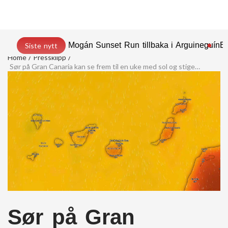
Mogán Sunset Run tillbaka i Arguineguín
En
Siste nytt
Home
Pressklipp
Sør på Gran Canaria kan se frem til en uke med sol og stigende temperaturer
Sør på Gran