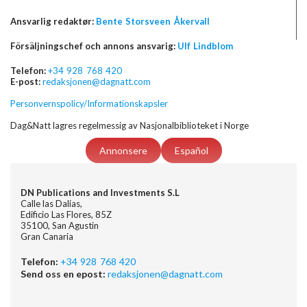
Ansvarlig redaktør:
Bente Storsveen Åkervall
Försäljningschef och annons ansvarig:
Ulf Lindblom
Telefon:
+34 928 768 420
E-post:
redaksjonen@dagnatt.com
Personvernspolicy/Informationskapsler
Dag&Natt lagres regelmessig av Nasjonalbiblioteket i Norge
Annonsere
Español
DN Publications and Investments S.L
Calle las Dalias,
Edificio Las Flores, 85Z
35100, San Agustin
Gran Canaria
Telefon:
+34 928 768 420
Send oss en epost:
redaksjonen@dagnatt.com