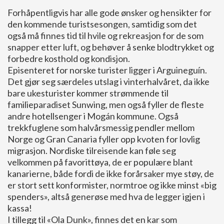
Forhåpentligvis har alle gode ønsker og hensikter for
den kommende turistsesongen, samtidig som det
også må finnes tid til hvile og rekreasjon for de som
snapper etter luft, og behøver å senke blodtrykket og
forbedre kosthold og kondisjon.
Episenteret for norske turister ligger i Arguineguín.
Det gjør seg særdeles utslag i vinterhalvåret, da ikke
bare ukesturister kommer strømmende til
familieparadiset Sunwing, men også fyller de fleste
andre hotellsenger i Mogán kommune. Også
trekkfuglene som halvårsmessig pendler mellom
Norge og Gran Canaria fyller opp kvoten for lovlig
migrasjon. Nordiske tilreisende kan føle seg
velkommen på favorittøya, de er populære blant
kanarierne, både fordi de ikke forårsaker mye støy, de
er stort sett konformister, normtroe og ikke minst «big
spenders», altså generøse med hva de legger igjen i
kassa!
I tillegg til «Ola Dunk», finnes det en kar som