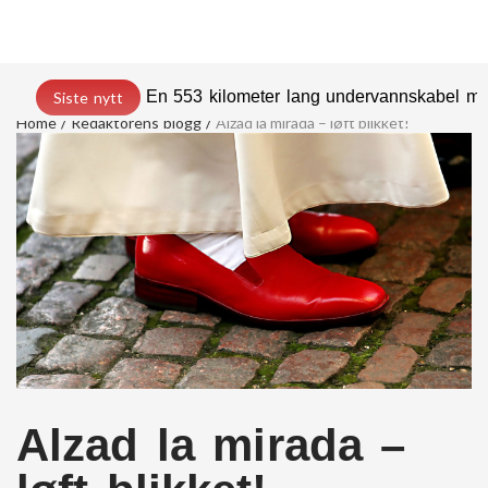
En 553 kilometer lang undervannskabel med
Siste nytt
Home
Redaktorens blogg
Alzad la mirada – løft blikket!
Alzad la mirada –