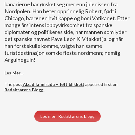
kanarierne har ønsket seg mer enn julenissen fra
Nordpolen. Han heter opprinnelig Robert, født i
Chicago, bærer en hvit kappe og bor i Vatikanet. Etter
mange års intens lobbyvirksomhet fra spanske
diplomater og politikeres side, har mannen som lyder
det spanske navnet Pave Leòn XIV takket ja, og når
han først skulle komme, valgte han samme
turistdestinasjon som de fleste nordmenn; nemlig
Arguineguín!
Les Mer…
The post
Alzad la mirada – løft blikket!
appeared first on
Redaktørens Blogg
.
Les mer: Redaktørens blogg