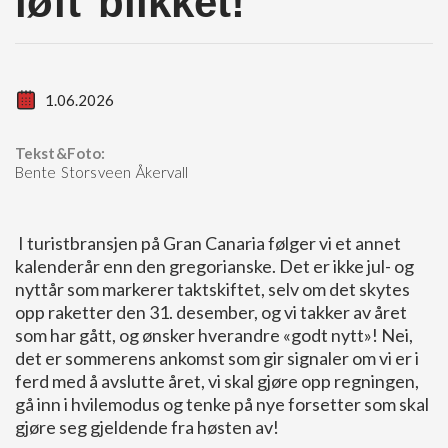
løft blikket!
1.06.2026
Tekst&Foto:
Bente Storsveen Åkervall
I turistbransjen på Gran Canaria følger vi et annet
kalenderår enn den gregorianske. Det er ikke jul- og
nyttår som markerer taktskiftet, selv om det skytes
opp raketter den 31. desember, og vi takker av året
som har gått, og ønsker hverandre «godt nytt»! Nei,
det er sommerens ankomst som gir signaler om vi er i
ferd med å avslutte året, vi skal gjøre opp regningen,
gå inn i hvilemodus og tenke på nye forsetter som skal
gjøre seg gjeldende fra høsten av!