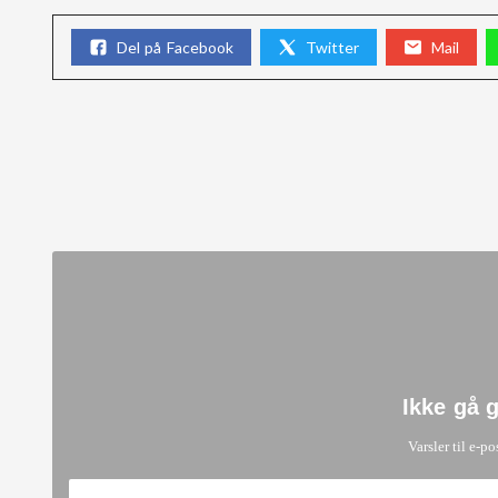
Del på Facebook
Twitter
Mail
Ikke gå 
Varsler til e-po