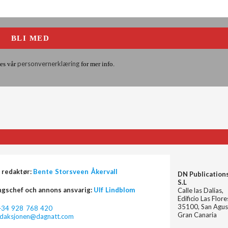
personvernerklæring
es vår
for mer info.
 redaktør:
Bente Storsveen Åkervall
DN Publication
S.L
ngschef och annons ansvarig:
Ulf Lindblom
Calle las Dalias,
Edificio Las Flor
35100, San Agus
+34 928 768 420
Gran Canaria
edaksjonen@dagnatt.com