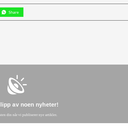
Share
glipp av noen nyheter
!
.
sten din når vi publiserer nye artikler