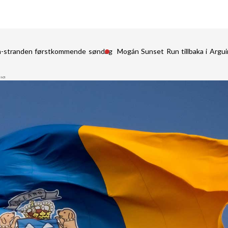
in-stranden førstkommende søndag
Mogán Sunset Run tillbaka i Argu
ia