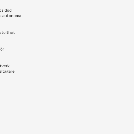
cos död
sa autonoma
 stolthet
för
tverk,
eltagare