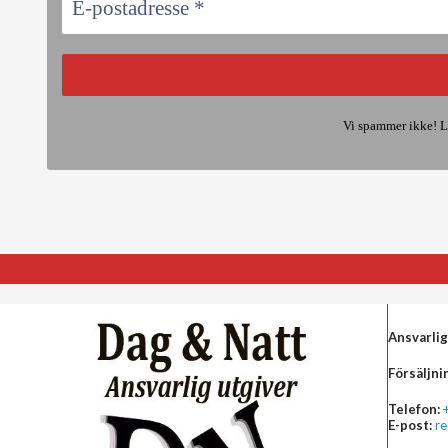
Vi spammer ikke! L
Ansvarlig
Försäljni
Telefon:
E-post:
r