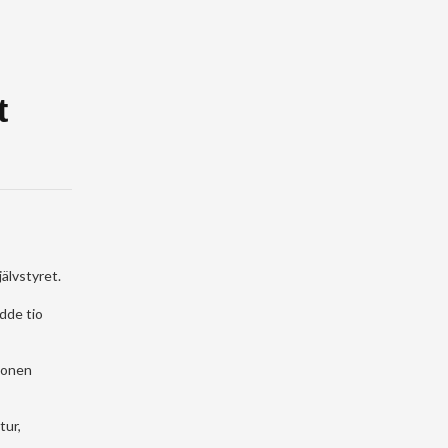
t
älvstyret.
dde tio
ionen
tur,