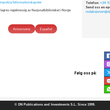
nspolicy/Informationskapsler
Telefon:
+34 9
Send oss en ep
lagres regelmessig av Nasjonalbiblioteket i Norge
redaksjonen@d
Annonsere
Español
Følg oss på:
©
DN Publications and Investments S.L. Since 1999.