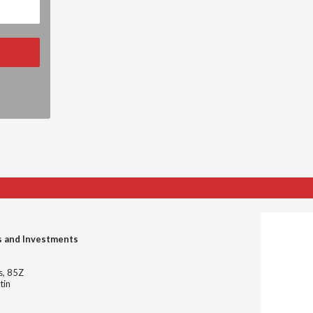
s and Investments
es, 85Z
tin