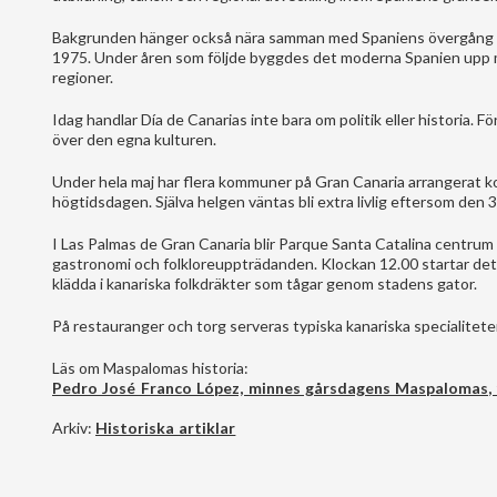
Bakgrunden hänger också nära samman med Spaniens övergång till
1975. Under åren som följde byggdes det moderna Spanien upp m
regioner.
Idag handlar Día de Canarias inte bara om politik eller historia. F
över den egna kulturen.
Under hela maj har flera kommuner på Gran Canaria arrangerat k
högtidsdagen. Själva helgen väntas bli extra livlig eftersom den 30 
I Las Palmas de Gran Canaria blir Parque Santa Catalina centrum
gastronomi och folkloreuppträdanden. Klockan 12.00 startar det
klädda i kanariska folkdräkter som tågar genom stadens gator.
På restauranger och torg serveras typiska kanariska specialiteter
Läs om Maspalomas historia:
Pedro José Franco López, minnes gårsdagens Maspalomas, f
Arkiv:
Historiska artiklar