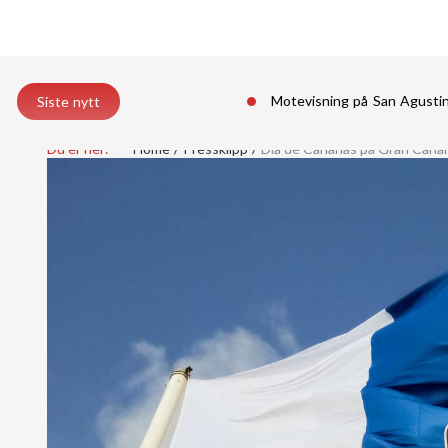
Motevisning på San Agust
Siste nytt
Du er her:
Home
Pressklipp
Día de Canarias på Gran Canar