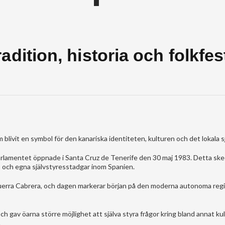
dition, historia och folkfes
blivit en symbol för den kanariska identiteten, kulturen och det lokala sj
 parlamentet öppnade i Santa Cruz de Tenerife den 30 maj 1983. Detta ske
s och egna självstyresstadgar inom Spanien.
Guerra Cabrera, och dagen markerar början på den moderna autonoma reg
h gav öarna större möjlighet att själva styra frågor kring bland annat kul
.