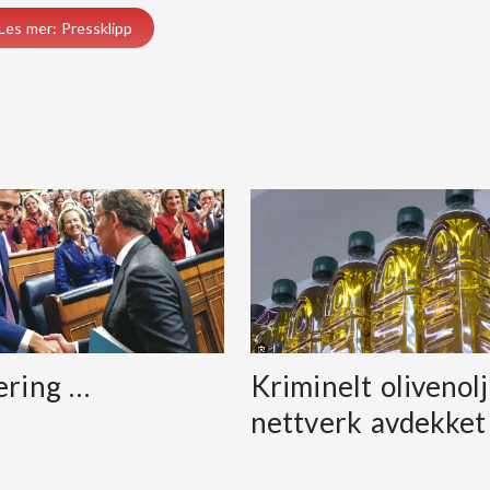
Les mer: Pressklipp
ering …
Kriminelt olivenolj
nettverk avdekket