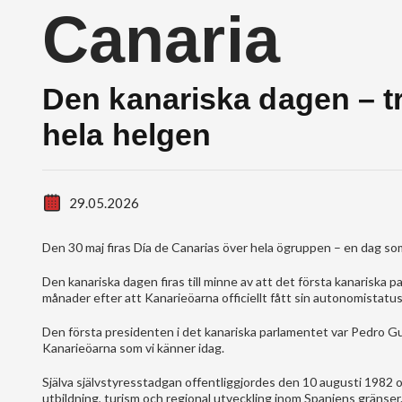
Canaria
Den kanariska dagen – tra
hela helgen
29.05.2026
Den 30 maj firas Día de Canarias över hela ögruppen – en dag som 
Den kanariska dagen firas till minne av att det första kanariska
månader efter att Kanarieöarna officiellt fått sin autonomistatu
Den första presidenten i det kanariska parlamentet var Pedro 
Kanarieöarna som vi känner idag.
Själva självstyresstadgan offentliggjordes den 10 augusti 1982 oc
utbildning, turism och regional utveckling inom Spaniens gränser