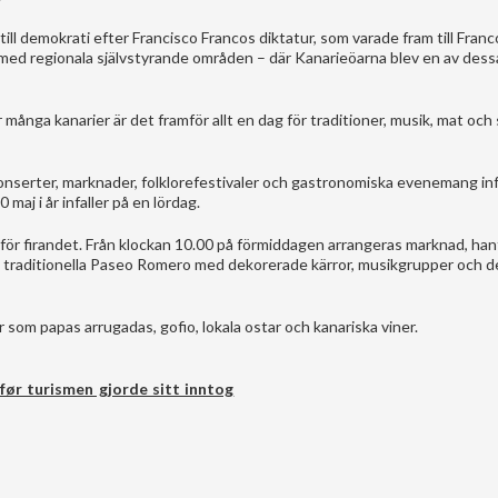
 demokrati efter Francisco Francos diktatur, som varade fram till Fran
ed regionala självstyrande områden – där Kanarieöarna blev en av des
ör många kanarier är det framför allt en dag för traditioner, musik, mat och
onserter, marknader, folklorefestivaler och gastronomiska evenemang in
maj i år infaller på en lördag.
 för firandet. Från klockan 10.00 på förmiddagen arrangeras marknad, han
 traditionella Paseo Romero med dekorerade kärror, musikgrupper och d
 som papas arrugadas, gofio, lokala ostar och kanariska viner.
ør turismen gjorde sitt inntog