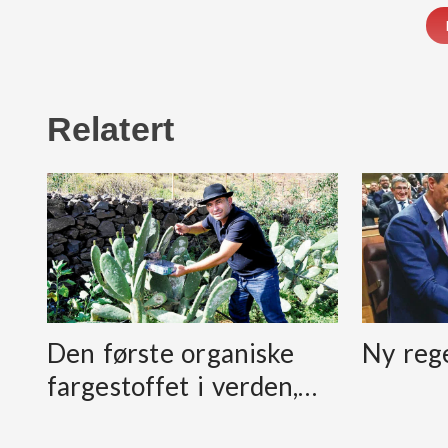
Relatert
Den første organiske
Ny reg
fargestoffet i verden,…