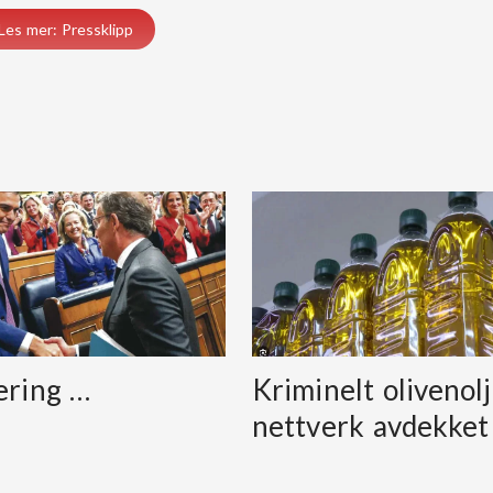
Les mer: Pressklipp
ering …
Kriminelt olivenolj
nettverk avdekket