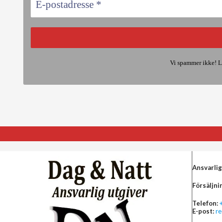
Vi spammer ikke! L
Ansvarlig
Försäljni
Telefon:
E-post:
r