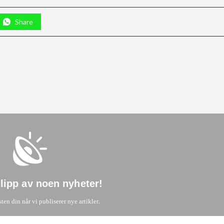
Share
glipp av noen nyheter
!
.
sten din når vi publiserer nye artikler