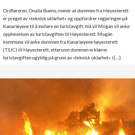
Ordføreren, Onalia Bueno, mener at dommen fra Høyesterett
er preget av «teknisk uklarhet» og oppfordrer regjeringen på
Kanariøyene til å innføre en turistavgift. Nå vil Mogán vil anke
opphevelsen av turistavgiften til Høyesterett. Mogán
kommune vil anke dommen fra Kanariøyene høyesterett
(TSJC) til Høyesterett, ettersom dommen erklærer
turistavgiften ugyldig på grunn av «teknisk uklarhet» i […]