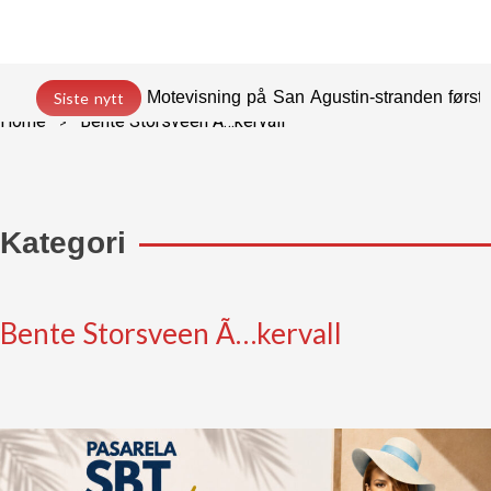
Motevisning på San Agustin-stranden før
Siste nytt
Home
Bente Storsveen Ã…kervall
Kategori
Bente Storsveen Ã…kervall