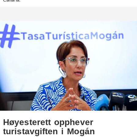
Høyesterett opphever
turistavgiften i Mogán