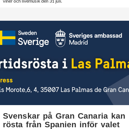
viner och livemusik den 31 juli.
Svenskar på Gran Canaria kan
rösta från Spanien inför valet