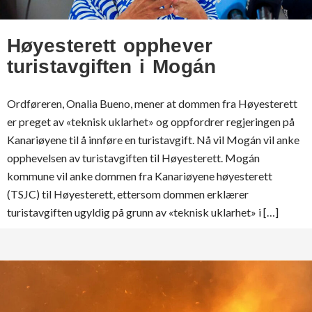
Høyesterett opphever
turistavgiften i Mogán
Ordføreren, Onalia Bueno, mener at dommen fra Høyesterett
er preget av «teknisk uklarhet» og oppfordrer regjeringen på
Kanariøyene til å innføre en turistavgift. Nå vil Mogán vil anke
opphevelsen av turistavgiften til Høyesterett. Mogán
kommune vil anke dommen fra Kanariøyene høyesterett
(TSJC) til Høyesterett, ettersom dommen erklærer
turistavgiften ugyldig på grunn av «teknisk uklarhet» i […]