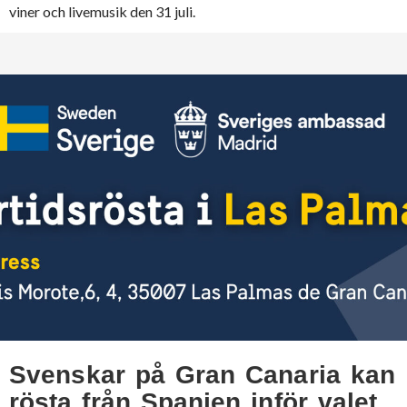
viner och livemusik den 31 juli.
Svenskar på Gran Canaria kan
rösta från Spanien inför valet