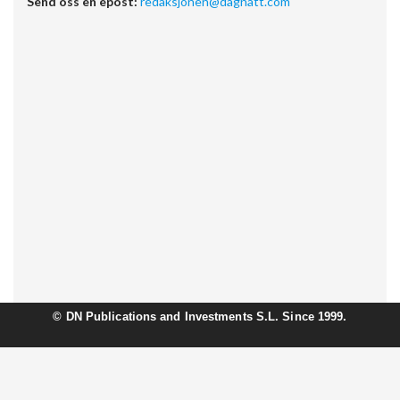
Send oss en epost:
redaksjonen@dagnatt.com
©
DN Publications and Investments S.L. Since 1999.