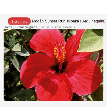
Mogán Sunset Run tillbaka i Arguineguín
En
Siste nytt
Home
Blomsterguide
Hibiscus -rosa-sinensis