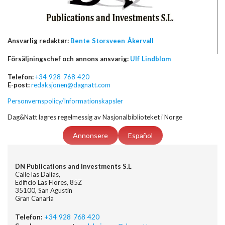
Ansvarlig redaktør:
Bente Storsveen Åkervall
Försäljningschef och annons ansvarig:
Ulf Lindblom
Telefon:
+34 928 768 420
E-post:
redaksjonen@dagnatt.com
Personvernspolicy/Informationskapsler
Dag&Natt lagres regelmessig av Nasjonalbiblioteket i Norge
Annonsere
Español
DN Publications and Investments S.L
Calle las Dalias,
Edificio Las Flores, 85Z
35100, San Agustin
Gran Canaria
Telefon:
+34 928 768 420