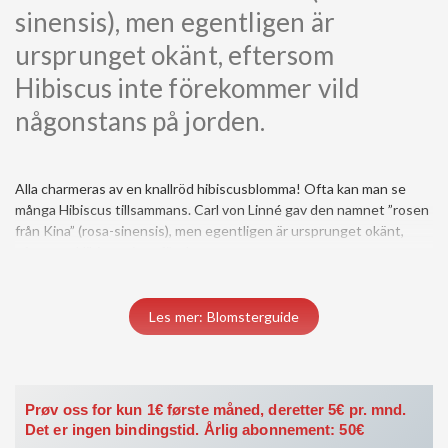
sinensis), men egentligen är
ursprunget okänt, eftersom
Hibiscus inte förekommer vild
någonstans på jorden.
Alla charmeras av en knallröd hibiscusblomma! Ofta kan man se
många Hibiscus tillsammans. Carl von Linné gav den namnet ”rosen
från Kina” (rosa-sinensis), men egentligen är ursprunget okänt,
eftersom Hibiscus inte förekommer...
Du må være medlem for å få tilgang til dette innholdet.
Les mer: Blomsterguide
Vis medlemsnivåer
Logg inn her
Prøv oss for kun 1€ første måned, deretter 5€ pr. mnd.
Det er ingen bindingstid. Årlig abonnement: 50€