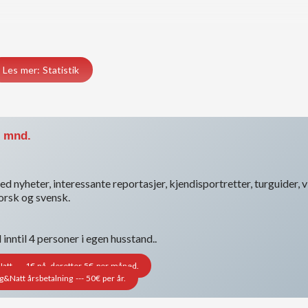
Les mer: Statistik
. mnd.
d nyheter, interessante reportasjer, kjendisportretter, turguider, vi
norsk og svensk.
nntil 4 personer i egen husstand..
t --- 1€ nå, deretter 5€ per måned.
Natt årsbetalning --- 50€ per år.