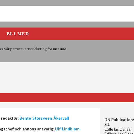
personvernerklæring
es vår
for mer info.
 redaktør:
Bente Storsveen Åkervall
DN Publication
S.L
ngschef och annons ansvarig:
Ulf Lindblom
Calle las Dalias,