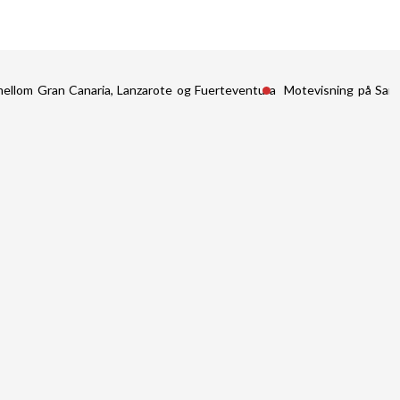
mellom Gran Canaria, Lanzarote og Fuerteventura
Motevisning på San