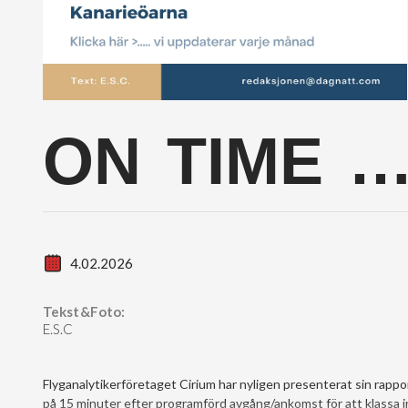
ON TIME 
4.02.2026
Tekst&Foto:
E.S.C
Flyganalytikerföretaget Cirium har nyligen presenterat sin rappo
på 15 minuter efter programförd avgång/ankomst för att klassa in