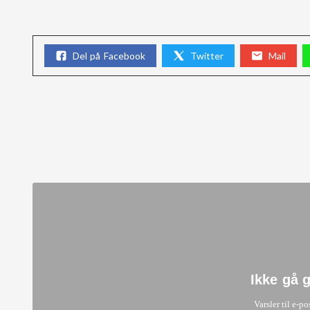
Del på Facebook
Twitter
Mail
Ikke gå 
Varsler til e-po