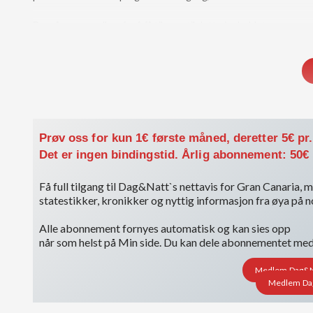
Du må være medlem for å få tilgang til dette innholdet.
Vis medlemsnivåer
Logg inn her
Prøv oss for kun 1€ første måned, deretter 5€ pr
Det er ingen bindingstid. Årlig abonnement: 50€
Få full tilgang til Dag&Natt`s nettavis for Gran Canaria, me
statestikker, kronikker og nyttig informasjon fra øya på 
Alle abonnement fornyes automatisk og kan sies opp
når som helst på Min side. Du kan dele abonnementet med i
Medlem Dag&Nat
Medlem Dag&