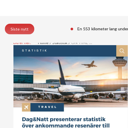
En 553 kilometer lang unde
Siste nytt
Du er her:
Home
Statistik
ON TIME …