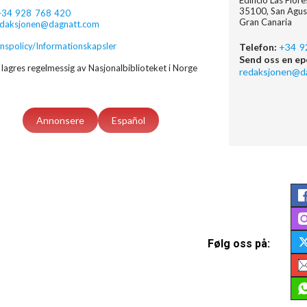
Edificio Las Flor
35100, San Agus
+34 928 768 420
Gran Canaria
edaksjonen@dagnatt.com
nspolicy/Informationskapsler
Telefon:
+34 9
Send oss en ep
lagres regelmessig av Nasjonalbiblioteket i Norge
redaksjonen@d
Annonsere
Español
Følg oss på: