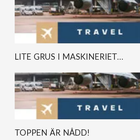
LITE GRUS I MASKINERIET…
TOPPEN ÄR NÅDD!