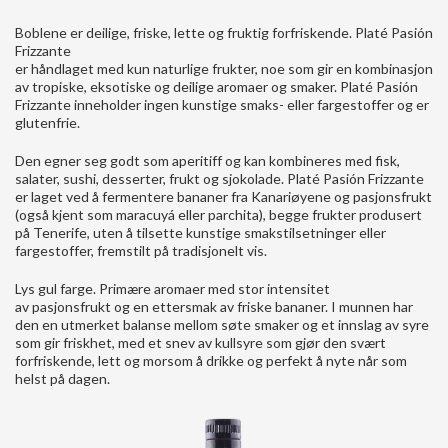
Boblene er deilige, friske, lette og fruktig forfriskende. Platé Pasión
Frizzante
er håndlaget med kun naturlige frukter, noe som gir en kombinasjon
av tropiske, eksotiske og deilige aromaer og smaker. Platé Pasión
Frizzante inneholder ingen kunstige smaks- eller fargestoffer og er
glutenfrie.
Den egner seg godt som aperitiff og kan kombineres med fisk,
salater, sushi, desserter, frukt og sjokolade. Platé Pasión Frizzante
er laget ved å fermentere bananer fra Kanariøyene og pasjonsfrukt
(også kjent som maracuyá eller parchita), begge frukter produsert
på Tenerife, uten å tilsette kunstige smakstilsetninger eller
fargestoffer, fremstilt på tradisjonelt vis.
Lys gul farge. Primære aromaer med stor intensitet
av pasjonsfrukt og en ettersmak av friske bananer. I munnen har
den en utmerket balanse mellom søte smaker og et innslag av syre
som gir friskhet, med et snev av kullsyre som gjør den svært
forfriskende, lett og morsom å drikke og perfekt å nyte når som
helst på dagen.