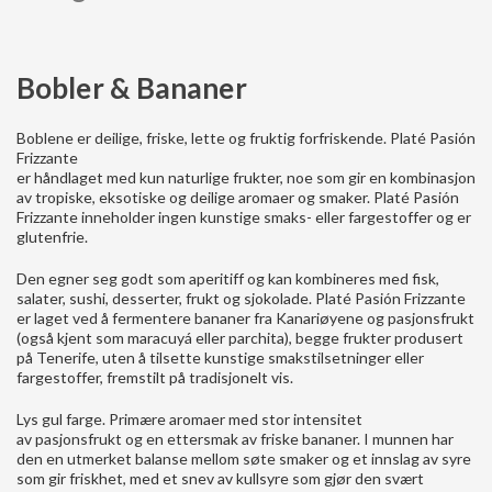
Bobler & Bananer
Boblene er deilige, friske, lette og fruktig forfriskende. Platé Pasión
Frizzante
er håndlaget med kun naturlige frukter, noe som gir en kombinasjon
av tropiske, eksotiske og deilige aromaer og smaker. Platé Pasión
Frizzante inneholder ingen kunstige smaks- eller fargestoffer og er
glutenfrie.
Den egner seg godt som aperitiff og kan kombineres med fisk,
salater, sushi, desserter, frukt og sjokolade. Platé Pasión Frizzante
er laget ved å fermentere bananer fra Kanariøyene og pasjonsfrukt
(også kjent som maracuyá eller parchita), begge frukter produsert
på Tenerife, uten å tilsette kunstige smakstilsetninger eller
fargestoffer, fremstilt på tradisjonelt vis.
Lys gul farge. Primære aromaer med stor intensitet
av pasjonsfrukt og en ettersmak av friske bananer. I munnen har
den en utmerket balanse mellom søte smaker og et innslag av syre
som gir friskhet, med et snev av kullsyre som gjør den svært