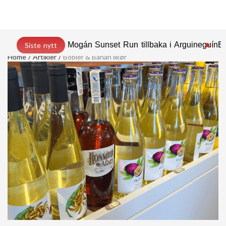
Mogán Sunset Run tillbaka i Arguineguín
En
Siste nytt
Home
Artikler
Bobler & Banan likør