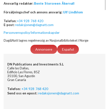
Ansvarlig redaktør:
Bente Storsveen Åkervall
Försäljningschef och annons ansvarig:
Ulf Lindblom
Telefon:
+34 928 768 420
E-post:
redaksjonen@dagnatt.com
Personvernspolicy/Informationskapsler
Dag&Natt lagres regelmessig av Nasjonalbiblioteket i Norge
Annonsere
Español
DN Publications and Investments S.L
Calle las Dalias,
Edificio Las Flores, 85Z
35100, San Agustin
Gran Canaria
Telefon:
+34 928 768 420
Send oss en epost:
redaksjonen@dagnatt.com