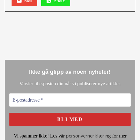
Mail
Share
Ikke gå glipp av noen nyheter
!
.
Varsler til e-posten din når vi publiserer nye artikler
personvernerklæring
Vi spammer ikke! Les vår
for mer