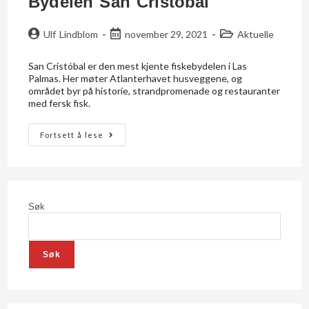
Bydelen San Cristóbal
Ulf Lindblom
november 29, 2021
Aktuelle
San Cristóbal er den mest kjente fiskebydelen i Las
Palmas. Her møter Atlanterhavet husveggene, og
området byr på historie, strandpromenade og restauranter
med fersk fisk.
Fortsett å lese
Søk
Søk