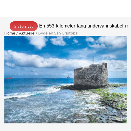
En 553 kilometer lang undervannskabel med
Siste nytt
Home
Aktuelle
Bydelen San Cristóbal