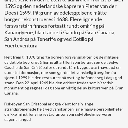
1595 og den nederlandske kapreren Pieter van der
Does i 1599. På grunn av ødeleggelsene måtte
borgen rekonstrueres i 1638. Flere lignende
forsvarstårn finnes fortsatt rundt omkring på
Kanariøyene, blant annet i Gando på Gran Canaria,
San Andrés på Tenerife og ved Cotillo på
Fuerteventura.
Helt frem til 1878 tilhørte borgen forsvarsmakten og de militære,
da det ble beordret å fjerne alt artilleri som befant seg der. Selve
Castillo de San Cristóbal er et rundt tårn bygget ute i havet på en
stor steinformasjon, noe som gjorde det vanskelig å angripe fra
sjøen. I 1999 ble den restaurert på nytt og befinner seg i dag i god
stand. Den 22. april 1949 ble den erklært fredet som historisk
monument og regnes i dag som en viktig del av kulturarven på Gran
Canaria.
Fiskebyen San Cristóbal er også kjent for sin lange
strandpromenade helt ved vannkanten, sine mange personligheter
og ikke minst for sine restauranter som selvfølgelig serverer
dagens fangst!