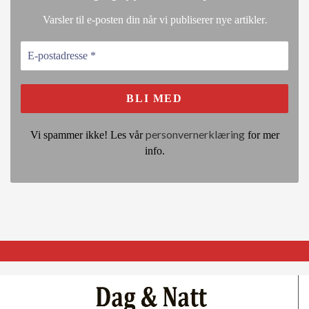
.
Varsler til e-posten din når vi publiserer nye artikler
personvernerklæring
Vi spammer ikke! Les vår
for mer
info.