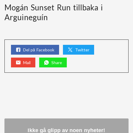
Mogán Sunset Run tillbaka i
Arguineguín
Del på Facebook
Twitter
Mail
Share
Ikke gå glipp av noen nyheter
!