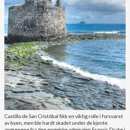
Castillo de San Cristóbal fikk en viktig rolle i forsvaret
av byen, men ble hardt skadet under de kjente
angrepene fra den engelske admiralen Francis Drake i