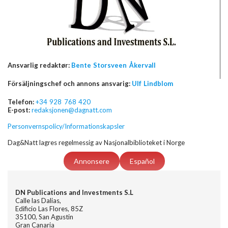
Ansvarlig redaktør:
Bente Storsveen Åkervall
Försäljningschef och annons ansvarig:
Ulf Lindblom
Telefon:
+34 928 768 420
E-post:
redaksjonen@dagnatt.com
Personvernspolicy/Informationskapsler
Dag&Natt lagres regelmessig av Nasjonalbiblioteket i Norge
Annonsere
Español
DN Publications and Investments S.L
Calle las Dalias,
Edificio Las Flores, 85Z
35100, San Agustin
Gran Canaria