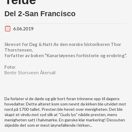
Del 2-San Francisco
6.06.2019
Skrevet for Dag & Natt Av den norske historikeren Thor
Thorstensen,
forfatter av boken ”Kanariøyenes forhistorie og erobring”.
Foto:
Bente Storsveen Åkervall
Da forlater vi de døde og går bort foran trinnene opp til dagens
hovedalter. Dette alteret kom som nevnt da kirken ble utvidet mot
nord på 1700-tallet. Presten ble hevet over menigheten. Det ble
skapt et vindu mot syd slik at ”Guds lys” nådde presten, mens
menigheten satt i halvmørke. En ganske klar markering! Dessuten
skjedde det som er mest iøynefallende i kirken...