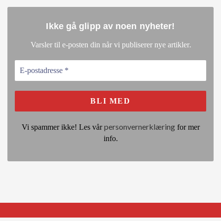
Ikke gå glipp av noen nyheter
!
.
Varsler til e-posten din når vi publiserer nye artikler
personvernerklæring
Vi spammer ikke! Les vår
for mer
info.